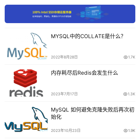
insert
into
 t 
values
(
12
insert
into
 t 
values
(
7
);
付
费
事务B插入的值：0, 2, 12都不在(3, 10)区间内，能够成
内
功插入，而7在(3, 10)这个区间内，会阻塞。
MYSQL中的COLLATE是什么？
容
-
可以使用：show engine innodb status; 来查看锁的
会
2022年8月28日
1.7K
情况。
员
订
内存耗尽后Redis会发生什么
单
2023年7月17日
1.3K
MySQL 如何避免克隆失败后再次初
始化
insert into t values(7); 正在等待共享间隙锁的释放。
2023年10月23日
1.9K
如果事务A提交或者回滚，事务B就能够获得相应的