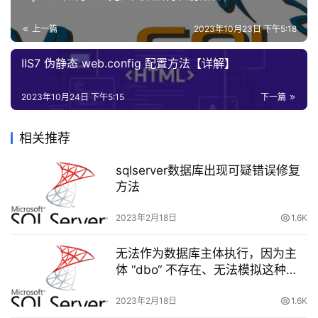
(1, 3)
安
全
(3, 10)
上一篇
2023年10月23日 下午5:18
(10, infinity)
登录
注册
IIS7 伪静态 web.config 配置方法【详解】
网
这四个区间。
站
建
2023年10月24日 下午5:15
下一篇
事务A删除某个区间内的一条不存在记录，获取到共享
设
间隙锁，会阻止其他事务B在相应的区间插入数据，因为插
相关推荐
入需要获取排他间隙锁。
域
sqlserver数据库出现可疑错误修复
名
-- session A：
方法
与
set
 session autocommit
=
0
备
start
2023年2月18日
1.6K
案
delete
from
 t 
where
 id
=
5
;

无法作为数据库主体执行，因为主
-- session B：
资
set
 session autocommit
=
0
体 “dbo“ 不存在、无法模拟这种类
源
start
型的主体，或您没有所需的权限
下
insert
into
 t 
values
(
0
2023年2月18日
1.6K
insert
into
 t 
values
(
2
载