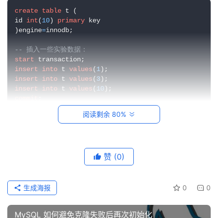
系
create
table
 t (

统
id 
int
(
10
) 
primary
 key

运
)engine
=
innodb;

维
-- 插入一些实验数据：
start
网
insert
into
 t 
values
(
1
络
insert
into
 t 
values
(
3
运
insert
into
 t 
values
(
10
commit
;
维
阅读剩余 80%
这是实验的初始状态，不同实验开始之初，都默认回到
数
初始状态。
据
库
赞
(0)
运
实验一、间隙锁互斥
维
生成海报
0
0
开启区间锁，RR的隔离级别下，上例会有：
网
(-infinity, 1)
络
MySQL 如何避免克隆失败后再次初始化