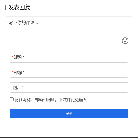
锁，以继续执行。
发表回复
如果事务A一直不提交，事务B会一直等待，直到超
时，超时后会显示：
ERROR 1205 (HY000): Lock wait timeout exceeded; 
try restarting transaction
*
昵称：
实验二、共享排他锁死锁
*
邮箱：
回到数据的初始状态，这次需要三个并发的session。
网址：
记住昵称、邮箱和网址，下次评论免输入
-- session A先执行：
set
 session autocommit
=
0
start
提交
insert
into
 t 
values
(
7
);

-- session B后执行：
set
 session autocommit
=
0