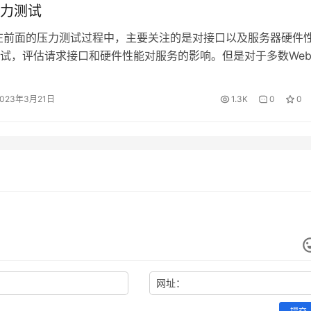
力测试
在前面的压力测试过程中，主要关注的是对接口以及服务器硬件
试，评估请求接口和硬件性能对服务的影响。但是对于多数We
个系统的瓶颈在于数据库。 原因很简单：Web应用中的其他因
宽、负载均衡节点、应用服务器（包括CPU、内存、硬盘、连
2023年3月21日
1.3K
0
0
，都很容易通过水平的扩展（俗称加机器）来实现性能的提高。
网址：