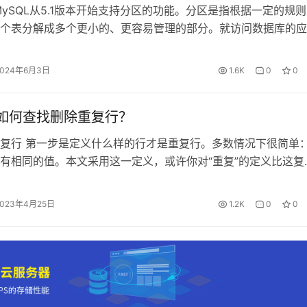
MySQL从5.1版本开始支持分区的功能。分区是指根据一定的规
个表分解成多个更小的、更容易管理的部分。就访问数据库的应
上只有一个表或一个索引，但是实际上这个表可能由数10个物
，每个分区都是一个独立的对象，可以独自处理，可以作为表的
2024年6月3日
1.6K
0
0
理。分区对应用来说是完全透明的，不影响应用的业务逻辑。 
L 如何查找删除重复行？
复行 第一步是定义什么样的行才是重复行。多数情况下很简单
有相同的值。本文采用这一定义，或许你对“重复”的定义比这复
对sql做些修改。本文要用到的数据样本： 前面两行在day字段
因此如何我将他们当做重复行，这里有一查询语句可以查找。查
2023年4月25日
1.2K
0
0
ROUP BY子句把具有相同字段值的行归为一组，然后计算组的