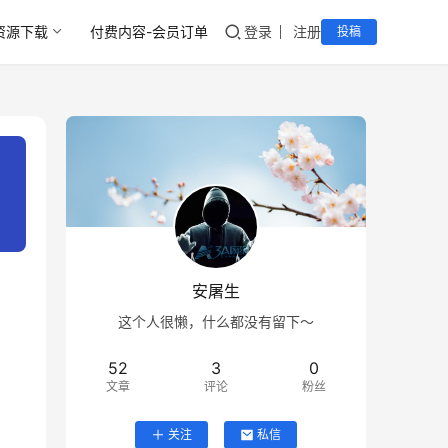
资源下载
付费内容-会员订单
登录
注册
投稿
安屠生
这个人很懒，什么都没有留下～
52
3
0
文章
评论
粉丝
关注
私信