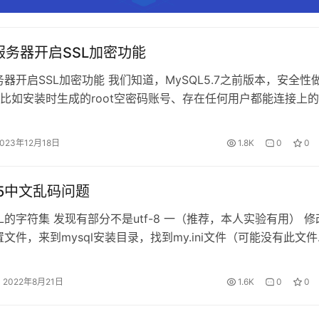
L服务器开启SSL加密功能
处：
https://www.cnaaa.net/archives/4678
服务器开启SSL加密功能 我们知道，MySQL5.7之前版本，安全性
比如安装时生成的root空密码账号、存在任何用户都能连接上的
等，导致数据库存在较大的安全隐患。好在5.7版本对以上问题进行
此同时，MySQL 5.7版本还提供了更为简单SSL安全访问配置
2023年12月18日
1.8K
0
0
采用SSL的加密方式，这让数据库的安全性提高…
5.5中文乱码问题
QL的字符集 发现有部分不是utf-8 一（推荐，本人实验有用） 修
置文件，来到mysql安装目录，找到my.ini文件（可能没有此文
建一个，本人就是没有该文件） 若有my.ini文件 进去之后，在
置 第一个 第二个 第三个 若没有my.ini文件，则添加一个，内容
2022年8月21日
1.6K
0
0
！！ 记得重启mysql服务 …