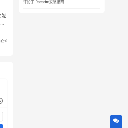
评论于
Racadm安装指南
性能
b应
素，
接数
0
而