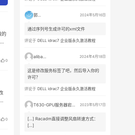
郭靖
2024年5月16日
通过序列号生成许可的xml文件
做的
评论于
DELL idrac7 企业版永久激活教程
了一
alibaba
2024年4月18日
，且
0
这是修改服务标签了吧，然后导入你的
许可？
评论于
DELL idrac7 企业版永久激活教程
改
件，
T630-GPU服务器宕机、自动重启日志记录_3A网络资讯门户
2023年5月17日
三个
[…] Racadm直接调整风扇转速方式：
0
[…]