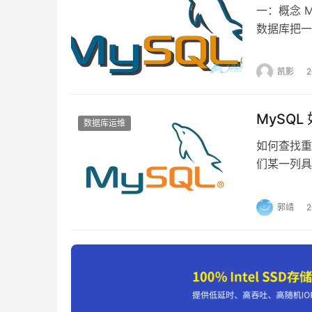
执行命令：
一：概念 
数据库把一
./redis-server ../redis.conf
而言，逻辑
区对象组成
凯影
此时就能在后端启动服务
部分进行处
分区优点…
MySQ
数据库运维
如何查找重
们某一列具
杂，你需要
相同的值，
郭靖
语句使用G
小。 …
停止服务
#
01 采用
kill
进程的方式 
kill
 -9 pid