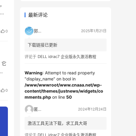
则，
用
最新评论
理分
一
郭靖
2025年1月21日
0
二：
下载链接已更新
评论于
DELL idrac7 企业版永久激活教程
：它
Warning
: Attempt to read property
"display_name" on bool in
具有
/www/wwwroot/www.cnaaa.net/wp-
询
0
content/themes/justnews/widgets/co
大
mments.php
on line
50
匿名
2024年12月24日
激活工具无法下载，求工具大哥
评论于
DELL idrac7 企业版永久激活教程