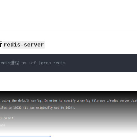
行
redis-server
edis进程 ps -ef |grep redis