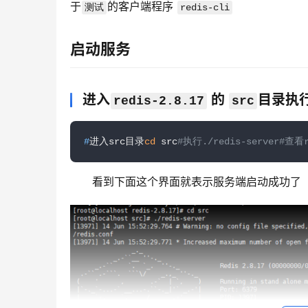
于
的客户端程序 
测试
redis-cli
启动服务
进入
的
目录执
redis-2.8.17
src
#
进入src目录
cd
 src
#执行./redis-server#查看r
看到下面这个界面就表示服务端启动成功了