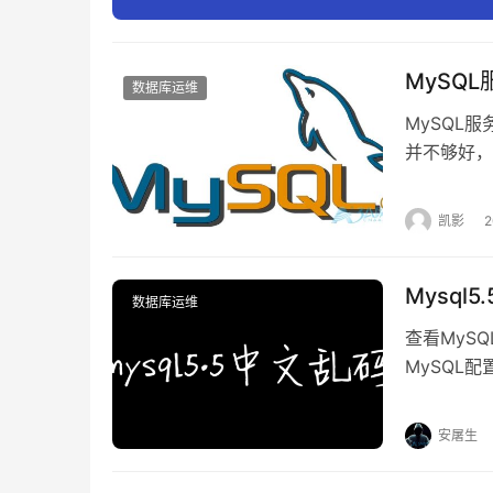
MySQ
文章来源：
https://www.cnaaa.net
，转载请注明出
数据库运维
MySQL
并不够好，
test库
一修复。与
凯影
默认连接就
Mysql
数据库运维
查看MyS
MySQL配
没有就自己
地方增加配
安屠生
为： 注意！