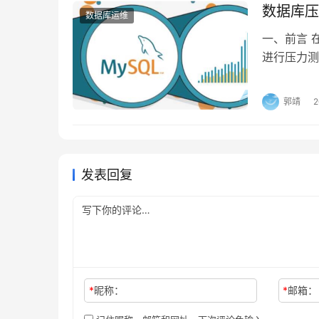
数据库压
数据库运维
一、前言 
进行压力测
用来说，整
例如网络带
郭靖
等）、缓存
对于MyS…
发表回复
*
昵称：
*
邮箱：