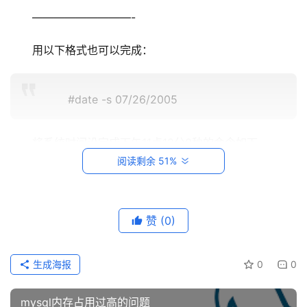
系
—————————-
统
运
用以下格式也可以完成：
维
网
#date -s 07/26/2005
络
运
维
将系统时间设定成下午11点12分0秒的命令如下。
阅读剩余 51%
数
#date -s 11:12:00
据
库
赞
(0)
运
注意，这里说的是系统时间，是由Linux操作系统维护
维
的。
生成海报
0
0
网
在系统启动时，Linux操作系统将时间从CMOS中读到
络
mysql内存占用过高的问题
系统时间变量中，以后修改时间通过修改系统时间实现。为