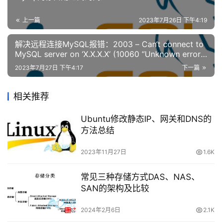
安
了保持系统时间与CMOS时间的一致性，Linux每隔一段时
全
上一篇
2023年7月26日 下午4:19
间会将系统时间写入CMOS。由于该同步是每隔一段时间
登录
注册
（大约是11分钟）进行的，在我们执行date -s后，如果马
解决远程连接MySQL报错：2003 – Can‘t connect to
网
MySQL server on ‘X.X.X.X‘ (10060 “Unknown error“)
上重起机器，修改时间就有可能没有被写入CMOS,这就是
站
问题
建
问题的原因。如果要确保修改生效可以执行如下命令。
2023年7月27日 下午4:17
下一篇
设
相关推荐
#clock -w 这个命令强制把系统时
域
间写入CMOS。
Ubuntu修改静态IP、网关和DNS的
名
方法总结
与
备
—————————-
2023年11月27日
1.6K
案
CST：中国标准时间（China Standard Time），这个
常见三种存储方式DAS、NAS、
资
解释可能是针对RedHat Linux。
SAN的架构及比较
源
下
UTC：协调世界时，又称世界标准时间，简称UTC，
2024年2月6日
2.1K
载