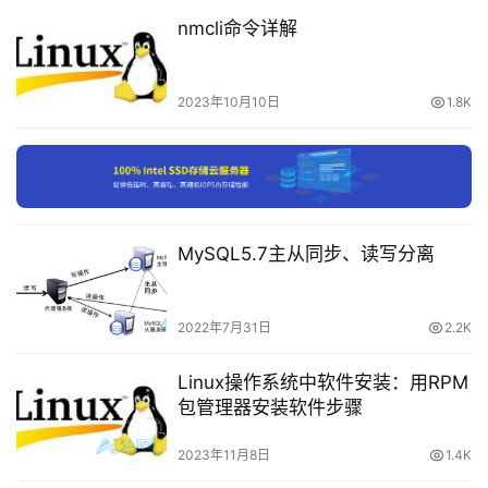
从英文国际时间/法文协调时间“Universal Time/Temps 
nmcli命令详解
Cordonné”而来。中国大陆、香港、澳门、台湾、蒙古国、
付
新加坡、马来西亚、菲律宾、澳洲西部的时间与UTC的时差
费
均为+8，也就是UTC+8。
内
2023年10月10日
1.8K
容
GMT：格林尼治标准时间（旧译格林威治平均时间或
-
格林威治标准时间；英语：Greenwich Mean Time，
会
员
GMT）是指位于英国伦敦郊区的皇家格林尼治天文台的标
订
准时间，因为本初子午线被定义在通过那里的经线。
MySQL5.7主从同步、读写分离
单
设置完系统时间后,还需要同步到硬件时钟上
2022年7月31日
2.2K
文章来源：
https://www.cnaaa.net
，转载请注明出处：
Linux操作系统中软件安装：用RPM
https://www.cnaaa.net/archives/9207
包管理器安装软件步骤
2023年11月8日
1.4K