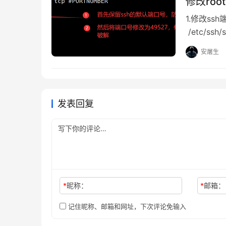
修改roo
1.修改ss
/etc/ss
了防止修改
安屠生
firew
地址和端口
发表回复
*
昵称：
*
邮箱：
记住昵称、邮箱和网址，下次评论免输入