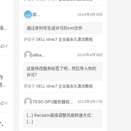
郭靖
2024年5月16日
的操
通过序列号生成许可的xml文件
-
评论于
DELL idrac7 企业版永久激活教程
0
alibaba
2024年4月18日
这是修改服务标签了吧，然后导入你的
许可？
存
特
评论于
DELL idrac7 企业版永久激活教程
文件
T630-GPU服务器宕机、自动重启日志记录_3A网络资讯门户
2023年5月17日
0
[…] Racadm直接调整风扇转速方式：
[…]
,