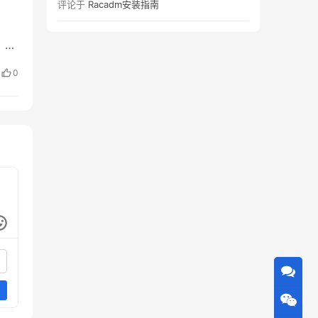
评论于
Racadm安装指南
口，为
0
ip