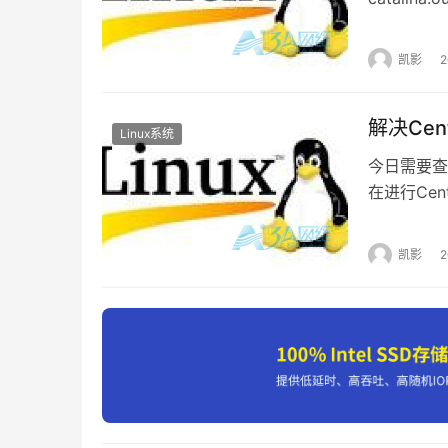
外，spl
割，文件大小
凯影
过程。
解决Cent
Linux系统
今日需要查
在进行Ce
件包没有安
入 安装后
凯影
显卡驱动了