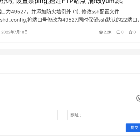
t密码, 设置禁ping,搭建FTP站点 ,修改yum源。
h端口为49527，并添加防火墙例外 (1). 修改ssh配置文件
h/sshd_config,将端口号修改为49527.同时保留ssh默认的22端
端口号失败以后，远程登录不上服务器，如图1所示： (2).修改
2022年7月18日
2.2K
0
0
all配置 默认情况下，防火墙在没有配置任何策略集情况下，是禁止所有
号同行的，因此…
网址：
提交