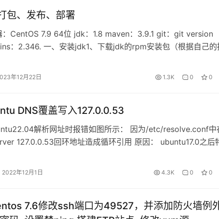
ns打包、发布、部署
entOS 7.9 64位 jdk：1.8 maven：3.9.1 git：git version
 jenkins：2.346. 一、安装jdk1、下载jdk的rpm安装包（根据自己
版本），上传到服务器，执行 yum install jdk-8u301-linux
 –y 命令。 2、执行 ja…
2023年12月22日
1.3K
0
0
tu DNS覆盖写入127.0.0.53
ntu22.04解析网址时报错如图所示： 因为/etc/resolve.conf中
erver 127.0.0.53回环地址造成循环引用 原因： ubuntu17.0之后
md-resolvd服务会一直覆盖 解决方法： 1、修改resolv.config
server(选做)，修改完后DNS解析就能恢复…
2022年12月1日
4.3K
0
0
 Centos 7.6修改ssh端口为49527，并添加防火墙例外