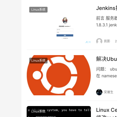
Jenki
Linux系统
前言 服务器：C
1.8.3.1
作系统选择对应
x64.rpm
凯影
解决Ubun
Linux系统
问题： ubu
在 names
有，syste
中的name
安屠生
Linux
Linux系统