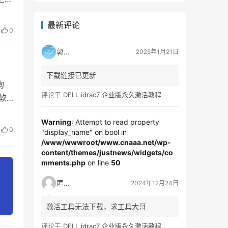
行切
最新评论
切割
0
郭靖
2025年1月21日
下载链接已更新
询
评论于
DELL idrac7 企业版永久激活教程
软
中输
Warning
: Attempt to read property
下载
0
"display_name" on bool in
/www/wwwroot/www.cnaaa.net/wp-
content/themes/justnews/widgets/co
mments.php
on line
50
匿名
2024年12月24日
激活工具无法下载，求工具大哥
评论于
DELL idrac7 企业版永久激活教程