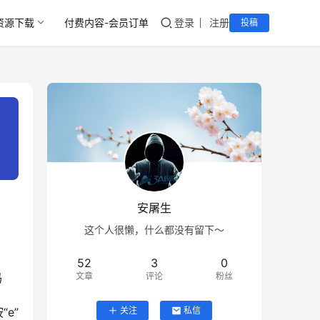
资源下载
付费内容-会员订单
登录
注册
投稿
安屠生
这个人很懒，什么都没有留下～
52
3
0
码
文章
评论
粉丝
e”
关注
私信