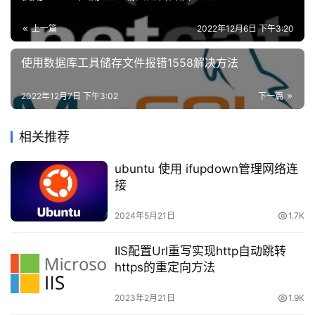
安
全
yum -y install MariaDB-client MariaDB-server
上一篇
2022年12月6日 下午3:20
登录
注册
依次执行以下命令，启动 MariaDB 服务，并设置为开
使用数据库工具储存文件报错1558解决方法
网
机自启动。
站
建
2022年12月7日 下午3:02
下一篇
systemctl start mariadb
设
相关推荐
systemctl enable mariadb
域
ubuntu 使用 ifupdown管理网络连
名
执行以下命令，验证 MariaDB 是否安装成功。
接
与
备
mysql
2024年5月21日
1.7K
案
显示结果如下，则成功安装。
IIS配置Url重写实现http自动跳转
资
https的重定向方法
源
下
2023年2月21日
1.9K
载