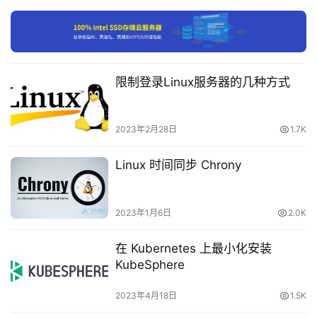
付
费
内
执行以下命令，退出 MariaDB。
限制登录Linux服务器的几种方式
容
-
exit
会
2023年2月28日
1.7K
员
订
Linux 时间同步 Chrony
单
三、安装配置 PHP
依次执行以下命令，更新 yum 中 PHP 的软件源。
2023年1月6日
2.0K
在 Kubernetes 上最小化安装
KubeSphere
2023年4月18日
1.5K