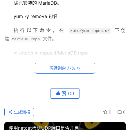
系
除已安装的 MariaDB。
统
运
yum -y remove 包名
维
执行以下命令，在 
 下创
/etc/yum.repos.d/
网
建 
 文件。
MariaDB.repo
络
运
vi /etc/yum.repos.d/MariaDB.repo
维
按 
i
 切换至编辑模式，并写入以下内容。
阅读剩余 77%
数
据
库
赞
(0)
运
维
生成海报
0
0
按 
Esc
，输入 
:wq
，保存文件并返回。
网
络
执行以下命令，安装 MariaDB。
使用netcat检测UDP端口是否开启