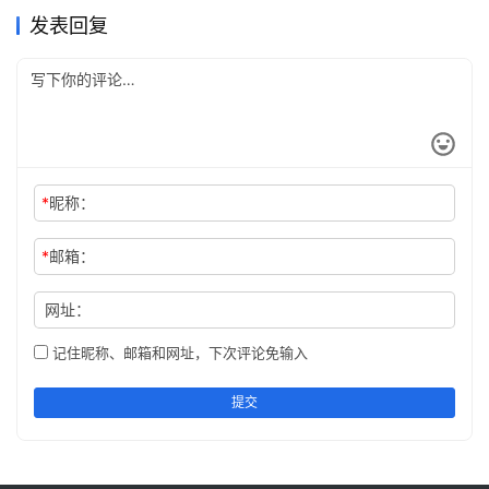
30.172
.
in
-
addr.arpa

发表回复
31.172
.
in
-
addr.arpa

                      corp

                      d.f.ip6.arpa

                      home

*
昵称：
文章来源：
https://www.cnaaa.net
，转载请注明出处：
https://www.cnaaa.net/archives/5207
*
邮箱：
网址：
记住昵称、邮箱和网址，下次评论免输入
提交