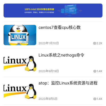
付
➜  
~
 systemd
-
resolve 
--status
费
Global
内
         DNS Servers: 
8.8
.8
.8
centos7查看cpu核心数
114.114
.114
.114
容
          DNSSEC NTA: 
10.
in
-
addr.arpa

-
16.172
.
in
-
addr.arpa

会
168.192
.
in
-
addr.arpa

2023年1月10日
2.2K
员
17.172
.
in
-
addr.arpa

订
18.172
.
in
-
addr.arpa

Linux系统之nethogs命令
19.172
.
in
-
addr.arpa

单
20.172
.
in
-
addr.arpa

21.172
.
in
-
addr.arpa

22.172
.
in
-
addr.arpa

2023年9月19日
1.4K
23.172
.
in
-
addr.arpa

24.172
.
in
-
addr.arpa

atop：监控Linux系统资源与进程
25.172
.
in
-
addr.arpa

26.172
.
in
-
addr.arpa

27.172
.
in
-
addr.arpa

28.172
.
in
-
addr.arpa

2023年9月5日
1.4K
29.172
.
in
-
addr.arpa
