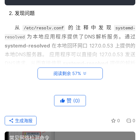
系
统
发现问题
运
维
从
的注释中发现
/etc/resolv.conf
systemd-
为本地应用程序提供了DNS解析服务。通过 
resolved
网
systemd-resolved
 在本地回环网口 127.0.0.53 上提供的
络
本地DNS服务器。 应用程序可以直接向 127.0.0.53 发送
运
DNS请求，从而直接使用 
systemd-resolved
 提供的解析
维
服务。
阅读剩余 57%
数
据
解决方法
库
赞
(0)
运
修改/etc/systemd/resolved.conf
维
生成海报
0
0
打开/etc/systemd/resolved.conf
网
络
常见网络检测命令