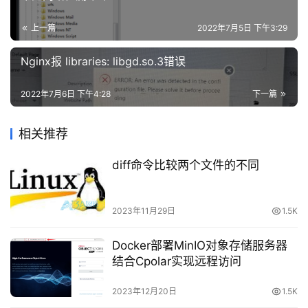
vim /etc/systemd/resolved.conf
安
全
上一篇
2022年7月5日 下午3:29
修改DNS
登录
注册
Nginx报 libraries: libgd.so.3错误
网
[Resolve]
站
DNS
=
8.8
.
8.8
建
2022年7月6日 下午4:28
下一篇
DNS
=
8.8
.
4.4
设
#FallbackDNS=
#Domains=
相关推荐
#LLMNR=no
域
#MulticastDNS=no
diff命令比较两个文件的不同
名
#DNSSEC=no
与
#Cache=yes
备
#DNSStubListener=yes
2023年11月29日
1.5K
案
重启服务
Docker部署MinIO对象存储服务器
资
结合Cpolar实现远程访问
源
systemctl restart systemd-resolved.service
下
2023年12月20日
1.5K
载
查看结果