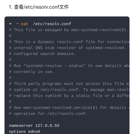
查看/etc/resolv.conf文件
➜  ~ 
cat
# This file is managed by man:systemd-resolved(8). D
#
# This is a dynamic resolv.conf file for connecting 
# internal DNS stub resolver of systemd-resolved. Th
# configured search domains.
#
# Run "systemd-resolve --status" to see details abou
# currently in use.
#
基
# Third party programs must not access this file dir
# symlink at /etc/resolv.conf. To manage man:resolv.
础
# replace this symlink by a static file or a differe
设
#
施
# See man:systemd-resolved.service(8) for details ab
运
# operation for /etc/resolv.conf.
维
nameserver 127.0.0.53
