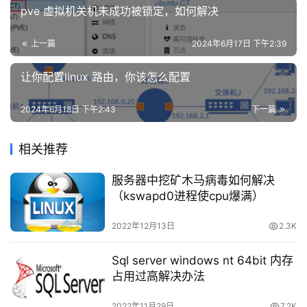
pve 虚拟机关机未成功被锁定，如何解决
安
全
上一篇
2024年6月17日 下午2:39
登录
注册
网
让你配置linux 路由，你该怎么配置
　　如果没有恢复提示，我们可以进入「文件」-「选
站
项」-「保存」，复制一下「自动恢复文件位置」后面的路
建
2024年6月18日 下午2:43
下一篇
径。
设
相关推荐
域
名
服务器中挖矿木马病毒如何解决
与
（kswapd0进程使cpu爆满）
备
案
2022年12月13日
2.3K
　　然后，在计算机地址栏输入该地址进入，这里，我
资
Sql server windows nt 64bit 内存
们可以找到一些后缀“.asd”的文件，这些就是丢失的文件，
占用过高解决办法
源
下
找到最近时间的文件，用 Word 打开即可恢复。
2022年11月29日
7.2K