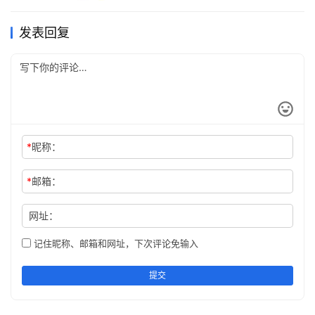
文章来源：
https://www.cnaaa.net
，转载请注明出处：
https://www.cnaaa.net/archives/12116
发表回复
*
昵称：
*
邮箱：
网址：
记住昵称、邮箱和网址，下次评论免输入
提交