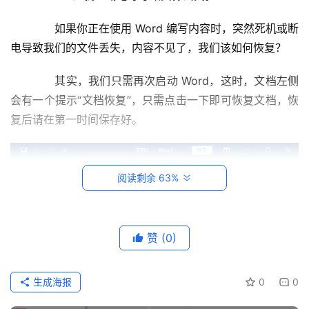
系
　　如果你正在使用 Word 编写内容时，突然死机或断
统
运
电导致我们的文件丢失，内容不见了，我们该如何恢复？
维
　　其实，我们只需再次启动 Word，这时，文档左侧
网
会有一个提示“文档恢复”，只需点击一下即可恢复文档，恢
络
复后请在第一时间保存好。
运
维
阅读剩余 63%
数
据
库
运
赞
(0)
维
生成海报
0
0
网
络