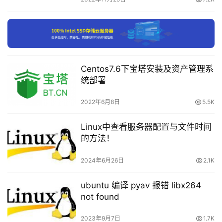
载
付
费
内
容
Centos7.6下宝塔安装及资产管理系
-
统部署
会
　　说明：进入「文件」-「选项」-「保存」，在「保
员
2022年6月8日
5.5K
存自动恢复信息时间间隔」后面的间隔时间，取决于我们恢
订
复的内容多少，所以这里设置的时间是非常重要的。
单
Linux中查看服务器配置与文件时间
的方法！
2024年6月26日
2.1K
ubuntu 编译 pyav 报错 libx264
not found
2023年9月7日
1.7K