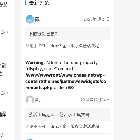
最新评论
安装
郭靖
2025年1月21日
安装目
量
0
下载链接已更新
评论于
DELL idrac7 企业版永久激活教程
使用
Warning
: Attempt to read property
分割
"display_name" on bool in
之
/www/wwwroot/www.cnaaa.net/wp-
content/themes/justnews/widgets/co
行切
mments.php
on line
50
切割
0
匿名
2024年12月24日
和解
激活工具无法下载，求工具大哥
评论于
DELL idrac7 企业版永久激活教程
务