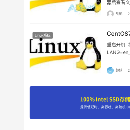
器后查看文
要使其持久化，添加或修改
/etc/sysctl.co
提示空间不
凯影
记录分析
请注意，虽然上述步骤描述了如何使用sw
swap文件还是swap分区取决于您的具体需求和
Cent
Linux系统
调整Swap空间大小
重启开机 
LANG=en
密码 由于
NAME      TYPE SIZE   USED PRIO

未生效 重
郭靖
/swapfile file 512M 397.9M   -2
从提供的输出中，您目前有一个大小为512
想调大这个swap文件的大小，可以按照以下步
关闭当前的swap文件
：
在调整大小之前，您需要先关闭当前的swa