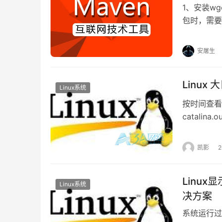
1、安装w
包时，需要在
保存并关闭文件。
在/usr/lo
录,即新建的
调整Swappiness
：
安屠生
添加环境变
Swappiness是一个值，表示系统应该如何
Linu
swap。
Linux系统
按时间查看
查看当前swappiness值：
catali
外，spl
割，文件大小
cat
 /proc/sys/vm/swappiness
凯影
过程。
如果需要更改，例如设置为10：
Linu
Linux系统
决方案
sudo sysctl vm.swappiness=10
系统运行过