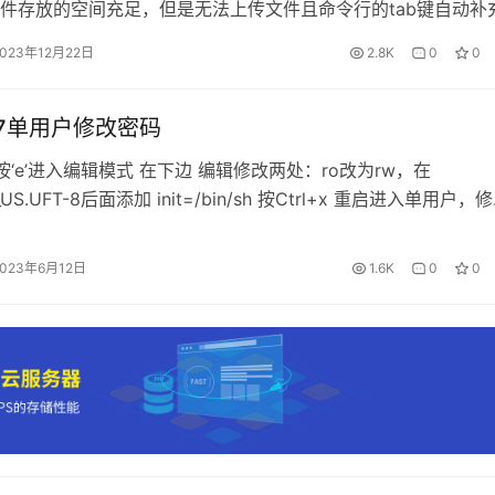
件存放的空间充足，但是无法上传文件且命令行的tab键自动补
文件中的
值。
nf
vm.swappiness
足。最后经过搜索和分析发现是/tmp 文件夹占用100%导致。
2023年12月22日
2.8K
0
0
和解决流程。 问题分析 服务器环境 …
ap文件，但您也可以选择在硬盘上创建一个swap分区。选择
偏好。
OS7单用户修改密码
按‘e’进入编辑模式 在下边 编辑修改两处：ro改为rw，在
_US.UFT-8后面添加 init=/bin/sh 按Ctrl+x 重启进入单用户，
selinux开启着的需要执行以下命令更新系统信息,否则重启之后密
启系统
2023年6月12日
1.6K
0
0
M的
作为swap文件，并且它已经使用了397.9M。如
/swapfile
骤操作：
p文件：