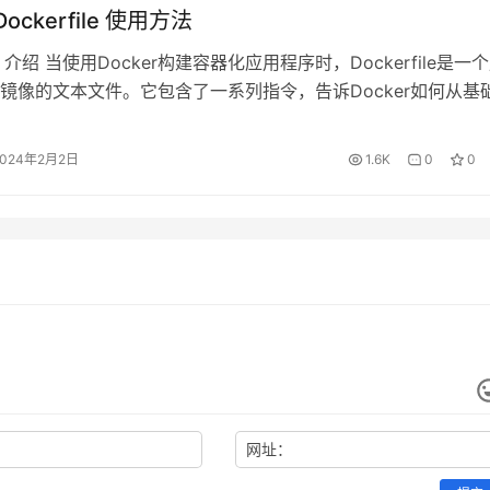
 Dockerfile 使用方法
ile 介绍 当使用Docker构建容器化应用程序时，Dockerfile是一
镜像的文本文件。它包含了一系列指令，告诉Docker如何从基
官方或自定义的操作系统镜像）构建出最终的镜像，以及如何配
境、文件和应用程序。 Dockerfile 的编写是构建容器的基础，
2024年2月2日
1.6K
0
0
器的构建步骤、环境和配置。通过…
网址：