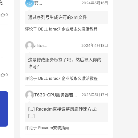
充也
郭靖
2024年5月16日
以下
0
通过序列号生成许可的xml文件
使用
评论于
DELL idrac7 企业版永久激活教程
alibaba
2024年4月18日
修改
这是修改服务标签了吧，然后导入你的
码
许可？
0
评论于
DELL idrac7 企业版永久激活教程
果您
T630-GPU服务器宕机、自动重启日志记录_3A网络资讯门户
2023年5月17日
[…] Racadm直接调整风扇转速方式：
[…]
评论于
Racadm安装指南