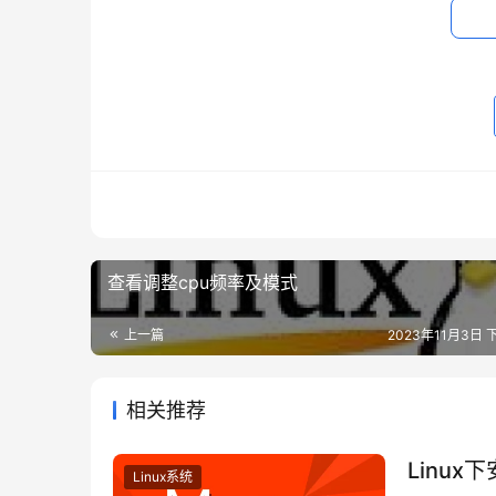
sudo mkswap /swapfile
启用swap
：
sudo swapon /swapfile
使swap持久化
：
查看调整cpu频率及模式
要在重启后保持swap设置，需要在
/etc/fs
上一篇
2023年11月3日 下
sudo nano /etc/fstab
相关推荐
然后，在文件的末尾添加以下行：
Linux
Linux系统
/swapfile none swap defaults 0 0