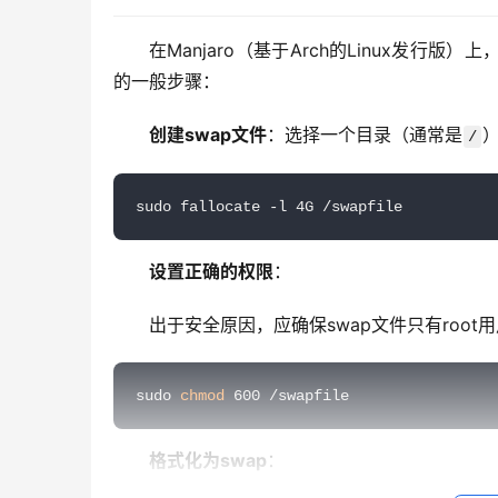
在Manjaro（基于Arch的Linux发行
的一般步骤：
创建swap文件
：选择一个目录（通常是
）
/
sudo fallocate -l 4G /swapfile
设置正确的权限
：
出于安全原因，应确保swap文件只有root
sudo 
chmod
 600 /swapfile
格式化为swap
：