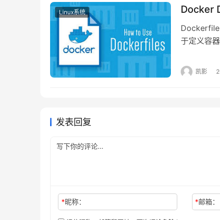
Docker
Linux系统
sudo swapoff /swapfile
Dockerf
于定义容器
调整swap文件的大小
：
像（通常是
容器中的环
凯影
假设您想将swap文件调整到1GB：
许您定义容
sudo fallocate -l 1G /swapfile
发表回复
重新格式化为swap
：
sudo mkswap /swapfile
重新启用swap
：
*
昵称：
*
邮箱：