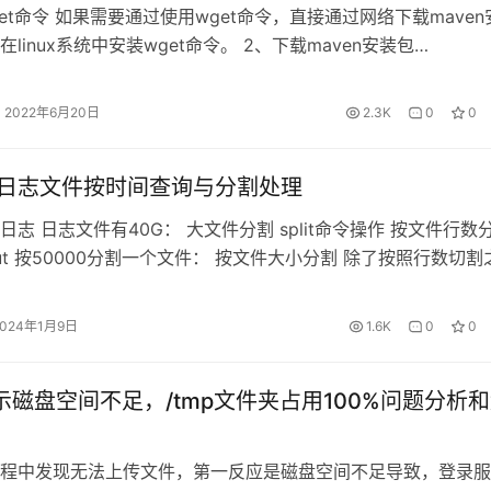
get命令 如果需要通过使用wget命令，直接通过网络下载maven
linux系统中安装wget命令。 2、下载maven安装包
cal/下创建一个maven文件： mkdir /usr/local/maven 切换到
文件中： 下载安装： 3、解压缩maven 4、配置maven环境变
2022年6月20日
2.3K
0
0
…
积极地使用swap空间。值范围从0到100，其中100表示最积极的
x 大日志文件按时间查询与分割处理
日志 日志文件有40G： 大文件分割 split命令操作 按文件行数
na.out 按50000分割一个文件： 按文件大小分割 除了按照行数切割
it还支持通过文件大小进行切割，通过指定-b参数指定文件大小进
单位支持K, M, G, T, P, E, Z，如下以切割为500M演示文件
2024年1月9日
1.6K
0
0
x显示磁盘空间不足，/tmp文件夹占用100%问题分析
程中发现无法上传文件，第一反应是磁盘空间不足导致，登录服