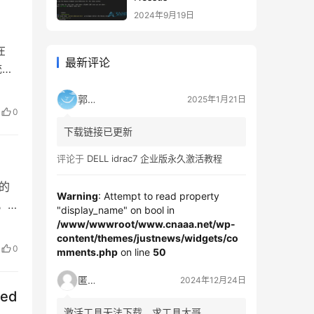
2024年9月19日
在
最新评论
统上
 背
郭靖
2025年1月21日
，
0
下载链接已更新
A/RT7ejA7z+
71
sESqbQPBaIxgPDNtNAQVoRLQZ8YSoMG5q10uy+
4
QNP6
评论于
DELL idrac7 企业版永久激活教程
程的
Warning
: Attempt to read property
。
"display_name" on bool in
er
/www/wwwroot/www.cnaaa.net/wp-
content/themes/justnews/widgets/co
0
mments.php
on line
50
匿名
2024年12月24日
red
激活工具无法下载，求工具大哥