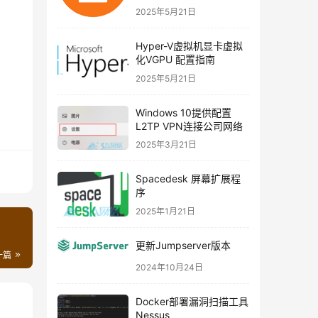
2025年5月21日
Hyper-V虚拟机显卡虚拟
化VGPU 配置指南
2025年5月21日
Windows 10提供配置
L2TP VPN连接公司网络
追加
2025年3月21日
Spacedesk 屏幕扩展程
序
2025年1月21日
更新Jumpserver版本
一篇
2024年10月24日
A/RT7ejA7z+
71
sESqbQPBaIxgPDNtNAQVoRLQZ8YSoMG5q10uy+
4
QNP6
Docker部署漏洞扫描工具
Nessus