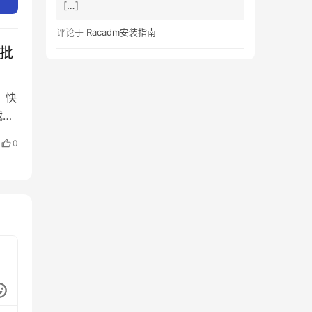
[…]
评论于
Racadm安装指南
何批
，快
载或
行
0
一
下