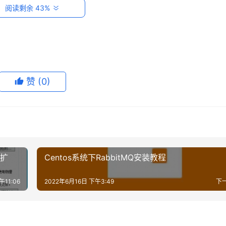
阅读剩余 43%
为还没免密登录所以这里会要输入服务器密码。
ot@192.168.137.130:/root/.ssh
赞
(0)
复制文件是否成功，并查看密钥内容不为空。并通过使用>>进行
 。
何扩
Centos系统下RabbitMQ安装教程
午11:06
2022年6月16日 下午3:49
下
PCL8vIWQAToT2NZ4PCHRqW3Yqic8nQAuk4g6Z2VQ7rUR/uxNnqwAPBFD