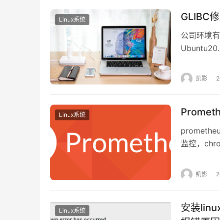
[
root
@localhost
 .ssh
]
# cat id_rsa.pub >>
[
root
@localhost
 .ssh
]
# ls
GLIB
Linux系统
公司环境有
Ubuntu
6、追加内容成功后这里cat一下确定成功后
了，导致系统
景 公司环
凯影
[root@localhost .ssh]
# cat authorized_ke
在ubuntu2
ssh-rsa AAAAB3NzaC1yc2EAAAADAQABAAABAQC2
[root@localhost .ssh]
#
Prome
[root@localhost .ssh]
# chmod 644 authori
Linux系统
prometh
关于权限注意：

对普通用户，建议设置成
600
权限: 
chmod
600
 aut
监控，ch
对root用户，建议设置成
644
权限: 
chmod
644
 au
process
ps -a 确认 
凯影
7、在客户端上通过ssh免密登录成功
安装linu
Linux系统
文章来源：
https://www.cnaaa.net
，转载请注明出