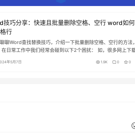
rd技巧分享：快速且批量删除空格、空行 word如
格行
聊聊Word查找替换技巧，介绍一下批量删除空格、空行的方法
 在日常工作中我们经常会碰到以下2个困扰： 如，很多网上下
rd的纯文本形式的资料，最烦的莫过于文档中有一大堆空格或空
2024年5月7日
1.9K
0
0
，格式非常混乱，完全不符合排版要求，如图所示。如果要一行
们，费时费力。 为了快速让文本规范整洁，效果如图所示。 接