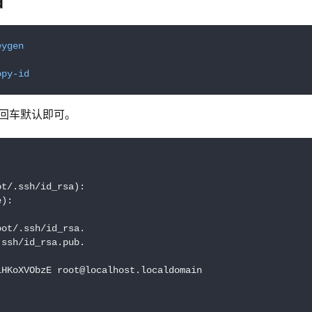
d
eygen
opy-id
回车默认即可。
t/.ssh/id_rsa):

):

oot/.ssh/id_rsa.

ssh/id_rsa.pub.

HKoXVObzE root@localhost.localdomain
