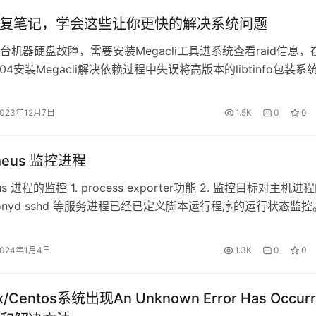
 authorized_keys
C修复笔记，学会这些让你更快的解决系统问题
台机器硬盘故障，需要安装Megacli工具进系统查看raid信息，
20.04安装Megacli解决依赖过程中失误将高版本的libtinfo包装系
，修改权限为644
报Glibc对应的版本没有找到，系统实际Glibc的版本是2.31。
境有台机器硬盘故障，需要安装megacli工具进系统查看raid信息
2023年12月7日
1.5K
0
0
ys
0.04…
PCL8vIWQAToT2NZ4PCHRqW3Yqic8nQAuk4g6Z2VQ7rUR/uxNnqwAPBFD
theus 监控进程
zed_keys
eus 进程的监控 1. process exporter功能 2. 监控目标对主机进
horized_keys

ronyd sshd 等服务进程已经已定义脚本运行程序的运行状态监控
thorized_keys
-compose的安装 监控所有进程 监控指定进程 docker 运行 dock
up http://10.19.1.220:9256/m…
2024年1月4日
1.3K
0
0
x/Centos系统出现An Unknown Error Has Occur
处：
https://www.cnaaa.net/archives/4854