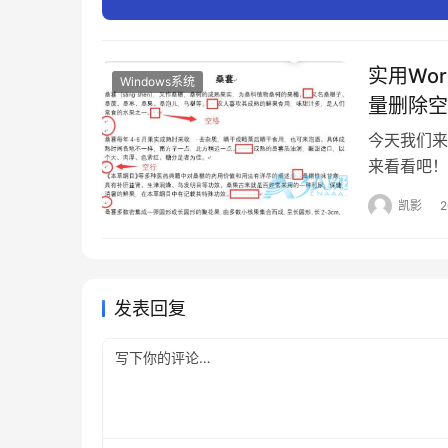
实用Wo
Windows系统
量删除空
今天我们来
来看看吧！
拷贝到Wo
凯影
（回车符）
行的删除它
来，教大…
发表回复