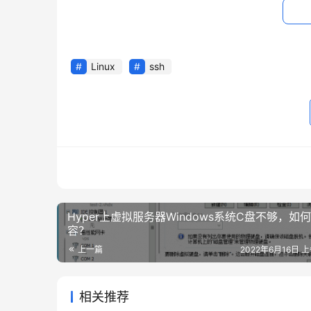
4、通过命令复制私钥到服务器端，这里因
[root@localhost .ssh]
# scp id_rsa.pub ro
Linux
ssh
root@192.
168.137
.
130
's password:

5、登录到服务器上，查看客户端通过SCP
至authorized_keys, 不要用>, 那会清空原有内容
[
root
@localhost
 .ssh
]
# cd /root/.ssh/
[
root
@localhost
 .ssh
]
# ls
Hyper上虚拟服务器Windows系统C盘不够，如
容？
[
root
@localhost
 .ssh
]
# ls
上一篇
2022年6月16日 上
[
root
@localhost
 .ssh
]
# cat id_rsa.pub
ssh-rsa AAAAB3NzaC1yc2EAAAADAQABAAABAQC2
[
root
@localhost
 .ssh
]
#
相关推荐
[
root
@localhost
 .ssh
]
#