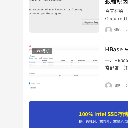
报错原因
今天在给一个
OccurredT
report the
凯影
encounter
HBas
Linux系统
一、HBase
常部署，并启
动。 1.3 H
HBase 的配
凯影