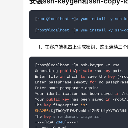
安装ssh-keygen和ssh-copy-i
[
root@localhost ~
]
# yum install -y ssh-k
[
root@localhost ~
]
# yum install -y ssh-c
1、在客户端机器上生成密钥，这里连续三个
[root@localhost ~]# ssh-keygen -t rsa

Generating 
public
/
private
 rsa 
key
 pair.

Enter file 
in
 which 
to
 save the 
key
 (/roo
Enter passphrase (empty 
for
 no passphrase
Enter same passphrase again:

Your identification has been saved 
in
 /r
Your 
public
key
 has been saved 
in
 /root/.
The 
key
 fingerprint 
is
SHA256:
KjTbCQYF1WzPvmkbxlZH5lU1yYYEaY3H4L
The 
key
's randomart image is:
+---[RSA 
2048
]----+

| .ooo +O.o.=|
