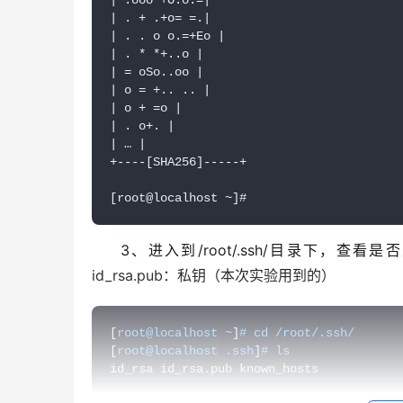
| . + .+o= =.|

| . . o o.=+Eo |

| . * *+..o |

| = oSo..oo |

| o = +.. .. |

| o + =o |

| . o+. |

| … |

+----[SHA256]-----+

[root@localhost ~]#
3、进入到/root/.ssh/目录下
id_rsa.pub：私钥（本次实验用到的）
[
root@localhost ~
]
# cd /root/.ssh/
[
root@localhost .ssh
]
# ls