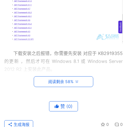
系
统
运
维
网
络
下载安装之后报错，你需要先安装 对应于 KB2919355 
运
的更新 ，然后才可在 Windows 8.1 或 Windows Server 
维
2012 R2 上安装此产品。
数
阅读剩余 58%
据
库
运
赞
(0)
维
网
生成海报
0
0