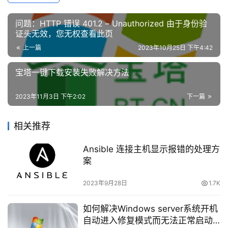
络
安
问题：HTTP 错误 401.2 – Unauthorized 由于身份验
全
证头无效，您无权查看此页
上一篇
2023年10月25日 下午4:42
登录
注册
网
站
宝塔一键下载安装失败解决方法
建
设
2023年11月3日 下午2:02
下一篇
下载对应的升级包（
下载地址
）
域
相关推荐
名
与
Ansible 连接主机显示报错的处理方
备
案
案
2023年9月28日
1.7K
资
下载 windows server 2012 R2 更新包
如何解决Windows server系统开机
源
自动进入修复模式而无法正常启动
下