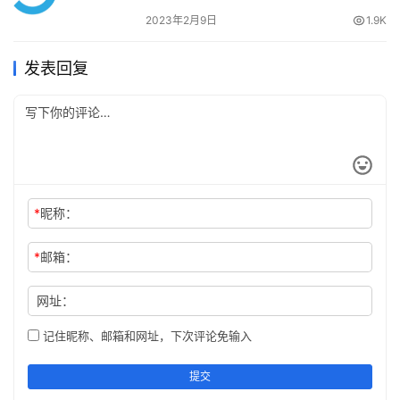
2023年2月9日
1.9K
发表回复
这样 .net 就安装完成了，大家可以多练练手去3A
云服
务器
*
昵称：
文章来源：
https://www.cnaaa.net
，转载请注明出处：
https://www.cnaaa.net/archives/9910
*
邮箱：
网址：
记住昵称、邮箱和网址，下次评论免输入
提交