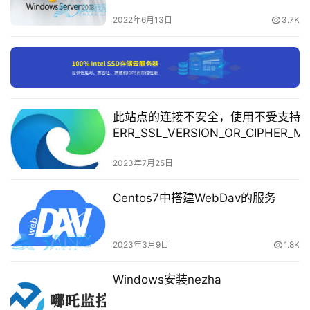
开始升级，提示对应的版本不支持，一脸懵逼，在回到
的问题
载
2022年6月13日
3.7K
官网，看了一下安装说明，安装
KB2919355
这个更新包之
前还需要安装一个
KB2919442
更新包.
付
费
内
容
此站点的连接不安全，使用不受支持
-
ERR_SSL_VERSION_OR_CIPHER_
会
支持的协议 客户端和服务器不支持常用的
员
议版本或密码套件。）
2023年7月25日
订
继续下载
KB2919442
更新包，并安装，安装完成后，
单
Centos7中搭建WebDav的服务
再安装
KB2919355
，需要等待一会
2023年3月9日
1.8K
Windows安装nezha
安装.Netframework