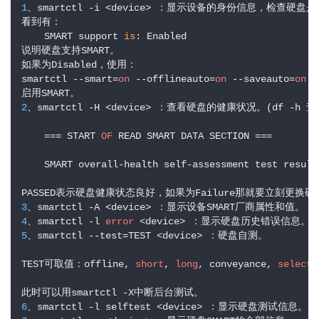
1
、smartctl -i <device> ：显示设备的身份信息，检查硬盘是
看到有：

    SMART support 
is
: Enabled 

说明硬盘支持SMART。

如果为Disabled，使用：

smartctl --smart=
on
 --offlineauto=
on
 --saveauto=
on
 <
2
、smartctl -H <device> ：查看硬盘的健康状况。(df -h 查看
    === START 
OF
 READ SMART DATA SECTION ===

基
    SMART overall-health self-assessment test result:
础
设
3
施
4
、smartctl -l 
error
运
5
、smartctl --test=TEST <device> ：硬盘自测。

维
TEST可取值：offline, 
short
, 
long
, conveyance, 
select
,
系
统
6
运