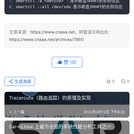
7
维
8
、smartctl --all /dev/sda 显示硬盘SMART的全部信息
网
络
文章来源：
https://www.cnaaa.net
，转载请注明出处：
运
https://www.cnaaa.net/archives/7960
维
数
赞
(0)
据
库
生成海报
0
0
运
维
Traceroute（路由追踪）的原理及实现
网
上一篇
2023年4月12日 下午6:20
络
安
Sar—Linux 上最为全面的系统性能分析工具之一
全