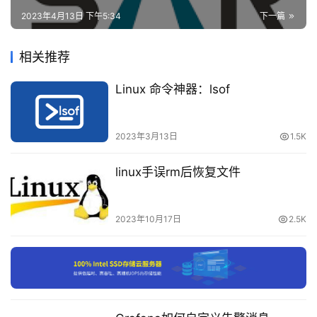
登录
注册
2023年4月13日 下午5:34
下一篇
网
站
相关推荐
建
设
Linux 命令神器：lsof
域
名
2023年3月13日
1.5K
与
备
linux手误rm后恢复文件
案
资
2023年10月17日
2.5K
源
下
载
付