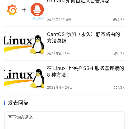
Grafana如何自定义告警消息
费
内
容
2022年12月8日
4.6K
-
会
CentOS 添加（永久）静态路由的
员
方法总结
订
单
2023年9月5日
1.7K
在 Linux 上保护 SSH 服务器连接的
8 种方法！
2023年4月24日
1.3K
发表回复