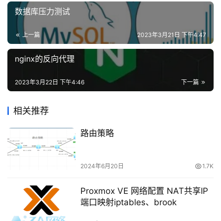
络
执行以下命令重启网络服务：
数据库压力测试
安
全
sudo systemctl restart network
上一篇
2023年3月21日 下午4:47
登录
注册
网
nginx的反向代理
执行完以上步骤后，ifcfg-eth1文件中的更改将生效，
站
你可以使用ifconfig或ip addr命令来检查新的网络配置是否
建
2023年3月22日 下午4:46
下一篇
已生效。
设
相关推荐
正确的网卡配置文件有哪些内容
域
名
路由策略
与
DEVICE
=eth0	
#物理网卡的设备名
备
UUID
=
5
fb06bd0-
0
bb0-
7
ffb-
45
NAME
=eth0	
#连接名
案
2024年6月20日
1.7K
BOOTPROTO
=none  
#DHCP  static   none 三种模式
ONBOOT
=
yes
#开机自启
资
TYPE
Proxmox VE 网络配置 NAT共享IP
DEFROUTE
=
yes
源
端口映射iptables、brook
IPV6INIT
=
no
下
IPV4_FAILURE_FATAL
=
no