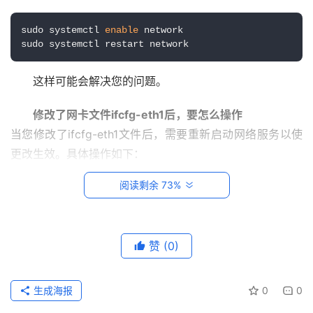
系
sudo systemctl 
enable
 network

统
sudo systemctl restart network
运
维
这样可能会解决您的问题。
网
修改了网卡文件ifcfg-eth1后，要怎么操作
络
当您修改了ifcfg-eth1文件后，需要重新启动网络服务以使
运
更改生效。具体操作如下：
维
使用以下命令打开ifcfg-eth1文件：
阅读剩余 73%
数
据
库
sudo vi 
/etc/
sysconfig
/network-scripts/
ifcfg
-
eth1
运
赞
(0)
维
修改文件中的相关参数。
保存并退出编辑器。
生成海报
0
0
网