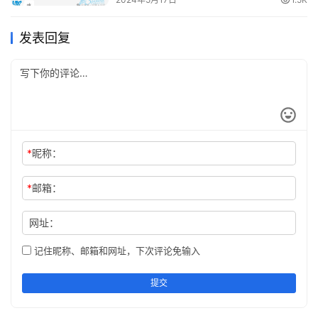
另外，请注意，如果您使用网络管理器或其他网络配置
工具来管理网络设置，则应该使用这些工具进行任何更改。
发表回复
手动修改网络设置可能会导致不可预料的问题。
ifconfig修改的网卡配置重启后也会失效吗
是的，同样地，如果您使用 “ifconfig” 命令手动修改了
网卡配置，那么该修改将在系统重启后失效。要使更改永久
生效，您需要将其写入系统配置文件中。
*
昵称：
在大多数 Linux 发行版中，可以通过修改 
*
邮箱：
“/etc/network/interfaces” 文件来实现这一点。具体方法
网址：
因发行版而异，但大多数教程都会涵盖这个主题。
记住昵称、邮箱和网址，下次评论免输入
另外，请注意，如果您使用网络管理器或其他网络配置
工具来管理网络设置，则应该使用这些工具进行任何更改。
提交
手动修改网络设置可能会导致不可预料的问题。