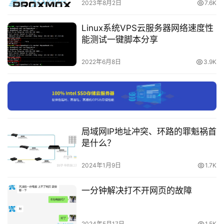
载
2023年8月2日
7.6K
PEERDNS
=
yes
Linux系统VPS云服务器网络速度性
IPADDR
=
103.27
.
110.195
付
NETMASK
=
255.255
.
255.0
能测试一键脚本分享
费
GATEWAY
=
103.27
.
110.1
内
DNS1
=
8.8
.
8.8
2022年6月8日
3.9K
容
DNS2
=
8.8
.
4.4
-
会
ip address 命令增加修改的网卡配置重启之后就失效
员
了吗
订
如果您使用 “ip address” 命令手动修改了网卡配置，那么
单
局域网IP地址冲突、环路的罪魁祸首
该修改将在系统重启后失效。要使您的更改永久生效，您需
是什么？
要将其写入系统配置文件中。
2024年1月9日
1.7K
在大多数 Linux 发行版中，可以通过修改 
“/etc/network/interfaces” 文件来实现这一点。具体方法
一分钟解决打不开网页的故障
因发行版而异，但大多数教程都会涵盖这个主题。
2024年5月17日
1.5K