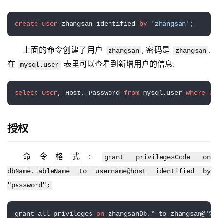
create
user
 zhangsan identified 
by
'zhangsan'
上面的命令创建了用户 
, 密码是 
. 
zhangsan
zhangsan
在 
 表里可以查看到新增用户的信息:
mysql.user
select
User
, Host, Password 
from
 mysql.user 
where
Us
授权
命令格式: 
基
grant privilegesCode on 
础
dbName.tableName to username@host identified by 
设
"password";
施
运
grant all privileges 
on
 zhangsanDb.* to zhangsan@
'%'
维