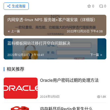
网
生成海报
0
0
络
: 所有权限
all privileges
安
: 读取权限
select
全
内网穿透-linux NPS 服务端+客户端安装（详细版）
: 删除权限
delete
登录
注册
上一篇
2022年12月20日 下午4:38
: 更新权限
网
update
站
: 创建权限
create
蓝科模板网站迁移打开空白问题解决
建
: 删除数据库、数据表权限
drop
设
2022年12月22日 上午10:41
下一篇
表示授予权限的具体库
dbName.tableName
域
相关推荐
或表, 常用的有以下几种选项
名
与
: 授予该数据库
Oracle用户密码过期的处理方法
服务器
所有数据库的权限
.
备
案
: 授予dbName数据库所有表的权限
dbName.*
: 授予数据库dbName中dbTable表的
dbName.dbTable
2024年5月9日
1.8K
资
权限
源
内存耗尽后Redis会发生什么