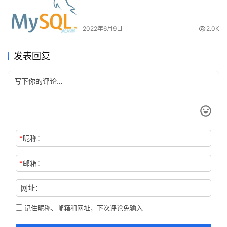
update
 mysql.user 
set
 password 
=
 password(
'zhangsann
2022年6月9日
2.0K
发表回复
删除用户
运行以下命令可以删除用户:
drop
user
 zhangsan@
'%'
*
昵称：
 命令会删除用户以及对应的权限, 执行命令
drop user
*
邮箱：
后你会发现 
 表和 
 表的相应记录都
mysql.user
mysql.db
消失了.
网址：
记住昵称、邮箱和网址，下次评论免输入
常用命令组