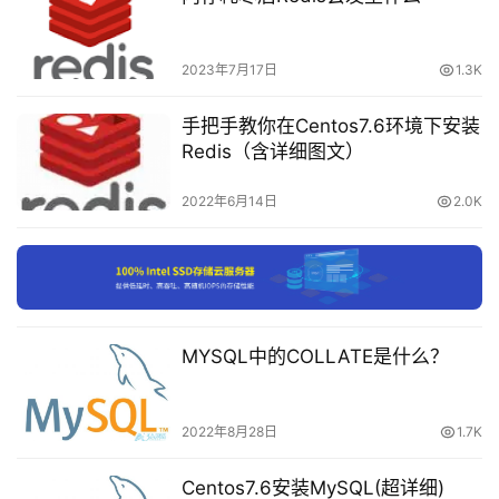
下
表示授予的用户以及允许该
username@host
载
用户登录的IP地址. 其中Host有以下几种类型
2023年7月17日
1.3K
付
: 只允许该用户在本地登录, 不能远程登录
localhost
手把手教你在Centos7.6环境下安装
费
: 允许在除本机之外的任何一台机器远程登录
%
Redis（含详细图文）
内
: 具体的
表示只允许该用户从特定
容
192.168.52.32
IP
2022年6月14日
2.0K
IP登录.
-
会
员
指定该用户登录时的密码
password
订
单
表示刷新权限变更
flush privileges
MYSQL中的COLLATE是什么？
修改密码
2022年8月28日
1.7K
运行以下命令可以修改用户密码:
Centos7.6安装MySQL(超详细)