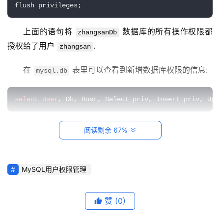
系
上面的语句将 
 数据库的所有操作权限都
zhangsanDb
统
授权给了用户 
.
zhangsan
运
维
在 
 表里可以查看到新增数据库权限的信息:
mysql.db
网
络
select
User
, Db, Host, Select_priv, Insert_priv, Upd
运
维
也可以通过 
 命令查看权限授予执行的命
show grants
阅读剩余 67%
令:
数
据
show
 grants 
for
'zhangsan'
MySQL用户权限管理
库
运
维
赞
(0)
表示授予的权限类型, 常用
privilegesCode
的有以下几种类型[1]