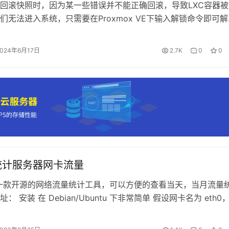
回滚快照时，因为某一些错误并不能正确回滚，导致LXC容器被
们无法进入系统，只需要在Proxmox VE下输入解锁命令即可解
我有一个LXC容器Ubuntu系统，因为快照回滚失败被锁定，容器
为rollback状态，此时此容器无法打开。 只需要在Proxmox 
2024年6月17日
2.7K
0
0
输入解锁命令即可解锁。 如果是虚拟机被锁定则…
t 统计服务器网卡流量
t 是一款开源的网络流量统计工具，可以方便的查看当天，当月流量
： 安装 在 Debian/Ubuntu 下非常简单 假设网卡名为 eth0
tc/vnstat.conf 中，安装结束后初始化数据库 添加为开机启动 
nstat 图形化输出可以使用 vnst…