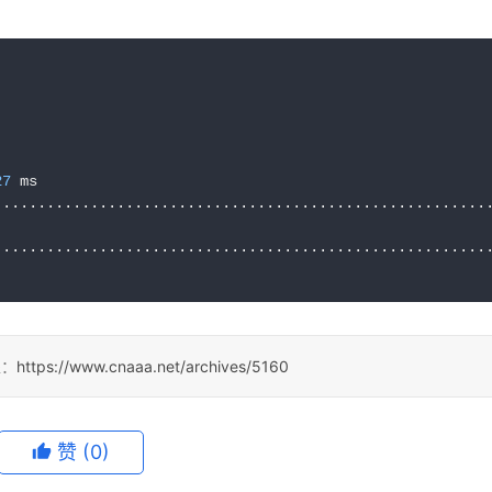


27
 ms

处：
https://www.cnaaa.net/archives/5160
赞
(0)