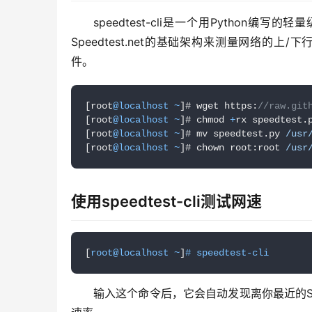
speedtest-cli是一个用Python编写
Speedtest.net的基础架构来测量网络的上/下
件。
[root
@localhost
~
]# wget https:
//raw.git
[root
@localhost
~
]# chmod 
+
rx speedtest.p
[root
@localhost
~
]# mv speedtest.py 
/usr
[root
@localhost
~
]# chown root:root 
/usr
使用speedtest-cli测试网速
[
root@localhost ~
]
# speedtest-cli
输入这个命令后，它会自动发现离你最近的Speed