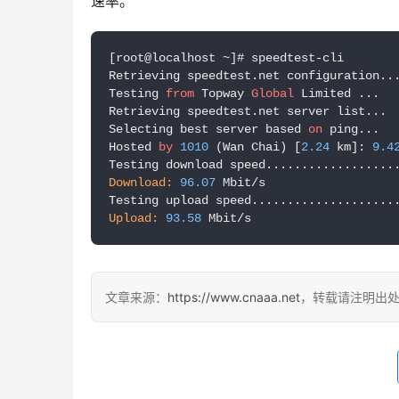
速率。
[root@localhost ~]# speedtest-cli

Retrieving speedtest.net configuration...
Testing 
from
 Topway 
Global
 Limited ...

Retrieving speedtest.net server list...

Selecting best server based 
on
 ping...

Hosted 
by
1010
 (Wan Chai) [
2.24
 km]: 
9.4
Download:
96.07
 Mbit/s

Upload:
93.58
文章来源：
https://www.cnaaa.net
，转载请注明出