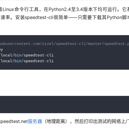
的轻量级Linux命令行工具，在Python2.4至3.4版本下均可运行。
行速率。安装speedtest-cli很简单——只需要下载其Python
hubusercontent.com/sivel/speedtest-cli/master/speedtest.
y

/
local
/bin/
speedtest
-
cli

/
local
/bin/
speedtest
-
test.net
服务器
（地理距离），然后打印出测试的网络上/