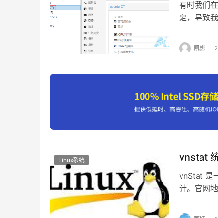
有时我们在
定，导致我
锁。 例如
了一个锁并变
凯影
命令行窗口
vnsta
Linux系统
vnSta
计。官网地址
配置在 /e
直接输入 v