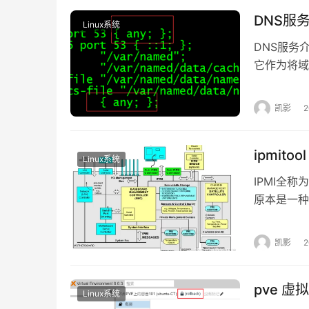
DNS服
Linux系统
DNS服务介
它作为将域
互联网。是
式数据库,
凯影
构称为域名
ipmit
Linux系统
IPMI全称为I
原本是一种
一个开放的
跨不同的操
凯影
服务器的运
pve 
Linux系统