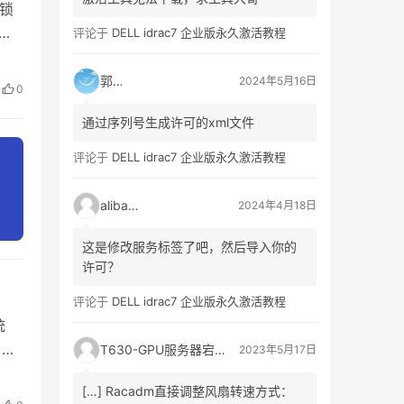
锁
评论于
DELL idrac7 企业版永久激活教程
加
VE
郭靖
2024年5月16日
0
通过序列号生成许可的xml文件
评论于
DELL idrac7 企业版永久激活教程
alibaba
2024年4月18日
这是修改服务标签了吧，然后导入你的
许可？
评论于
DELL idrac7 企业版永久激活教程
统
，该
T630-GPU服务器宕机、自动重启日志记录_3A网络资讯门户
2023年5月17日
使用
[…] Racadm直接调整风扇转速方式：