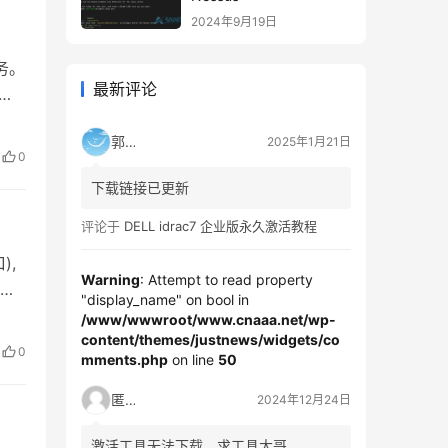
2024年9月19日
服务。
最新评论
问
分布
郭靖
2025年1月21日
结
0
下载链接已更新
评论于
DELL idrac7 企业版永久激活教程
),
Warning
: Attempt to read property
亦是
"display_name" on bool in
够横
/www/wwwroot/www.cnaaa.net/wp-
量
content/themes/justnews/widgets/co
0
mments.php
on line
50
匿名
2024年12月24日
激活工具无法下载，求工具大哥