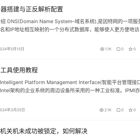
务器搭建与正反解析配置
绍 DNS(Domain Name System–域名系统),是因特网的一项
名和IP地址相互映射的一个分布式数据库，能够使人更方便地访
一个应用层的协议DNS使用TCP和UDP端口53。 DNS是一个
命名系统采用层次的逻辑结构,如同一颗倒置的树,这个逻辑的树形
2024年5月15日
1.1K
0
0
空间,由于DNS划分了域名空间,所以…
ool 工具使用教程
ntelligent Platform Management Interface(智能平台管理接口
Intel架构的企业系统的周边设备所采用的一种工业标准。IPMI
免费标准，用户无需支付额外的费用即可使用此标准。IPMI 能
作系统、固件和硬件平台，可以智能的监控、控制和自动回报大
2024年3月25日
2.1K
0
0
作状况，以降…
虚拟机关机未成功被锁定，如何解决