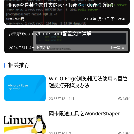
2、VNC运行的工作流程
linux查看某个文件夹的大小(ls命令、du命令详解)
安
全
1）、VNC客户端通过浏览器或VNC Viewer连接至
上一篇
2024年5月13日 下午2:56
VNC Server。
登录
注册
网
/etc/security/limits.conf配置文件详解
站
2）、VNC Server传送一对话窗口至客户端，要求输
建
2024年5月14日 下午3:13
下一篇
入连接密码，以及存取的VNC Server显示装置。
设
3）、在客户端输入联机密码后，VNC Server验证客
相关推荐
域
户端是否具有存取权限。
名
Win10 Edge浏览器无法使用内置管
与
理员打开解决办法
4）、若是客户端通过VNC Server的验证，客户端即
备
要求VNC Server显示桌面环境。
案
2023年12月1日
1.9K
5）、VNC Server通过X Protocol 要求X Server将画
资
网卡限速工具之WonderShaper
面显示控制权交由VNC Server负责。
源
下
6）、VNC Server将来由 X Server的桌面环境利用
2023年10月7日
1.8K