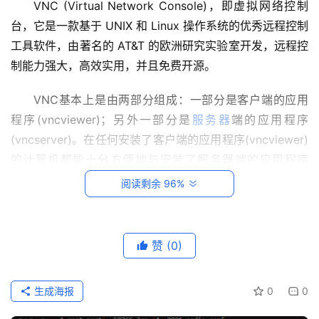
VNC (Virtual Network Console)，即虚拟网络控制
系
台，它是一款基于 UNIX 和 Linux 操作系统的优秀远程控制
统
工具软件，由著名的 AT&T 的欧洲研究实验室开发，远程控
运
维
制能力强大，高效实用，并且免费开源。
VNC基本上是由两部分组成：一部分是客户端的应用
网
程序(vncviewer)；另外一部分是
服务器
端的应用程序
络
运
(vncserver)。在任何安装了客户端的应用程序(vncviewer)
维
的计算机都能十分方便地与安装了服务器端的应用程序
(vncserver)的计算机相互连接。
阅读剩余 96%
数
据
库
运
赞
(0)
维
生成海报
0
0
网
络