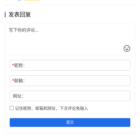
1）、与本地计算机网络互通。
发表回复
2）、装有
VNC Server
。
3、第三方软件
要求：
*
昵称：
1）、
VNC-Server-6.2.0-Windows
（大小：
*
邮箱：
18.4MB）
网址：
2）、
VNC-Viewer-6.17.731-Windows
（大小：
8MB）
记住昵称、邮箱和网址，下次评论免输入
注：这里主要介绍下windows环境下VNC的使用，
提交
Linux环境下的使用方法有较大出入，将会在其他教程中进
行讲解。