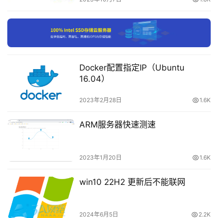
载
VNC通信协议送至客户端，并且允许客户端控制VNC 
Server的桌面环境及输入装置。
付
费
END
内
容
Docker配置指定IP（Ubuntu
-
步骤2、工具准备
16.04）
会
1、客户端计算机一台
员
2023年2月28日
1.6K
订
要求：
单
ARM服务器快速测速
1）、与远程计算机网络互通。
2023年1月20日
1.6K
2）、装有
VNC Viewer
。
win10 22H2 更新后不能联网
2、服务器计算机一台
要求：
2024年6月5日
2.2K