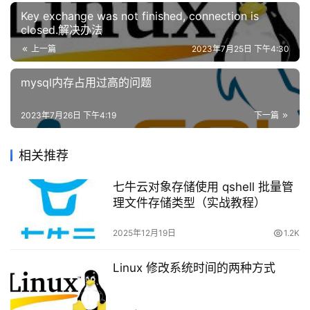
络
Key exchange was not finished, connection is
安
closed.解决办法
建议：如果想使用 GNU watch 命令而不是 kubectl 
全
上一篇
2023年7月25日 下午4:30
[…] –watch，请这样运行：
登录
注册
网
mysql内存占用过高的问题
站
[ -f ~/.kubectl_aliases ] && 
source
 \   <(
cat
 ~/.kub
建
2023年7月26日 下午4:19
下一篇
设
在运行之前打印完整的命令：
将其添加到您
的
 或 
文件中：
.bashrc
.zshrc
相关推荐
域
名
七牛云对象存储使用 qshell 批量管
function
kubectl
() { 
echo
"+ kubectl 
$@
"
>&2; 
command
与
理文件存储类型（实战教程）
备
Fish
案
2025年12月19日
1.2K
添加下面内容到你的
文
~/.config/fish/config.fish
资
Linux 修改系统时间的两种方式
件:
源
下
test
 -f ~/.kubectl_aliases.fish && 
source
 ~/.kubectl