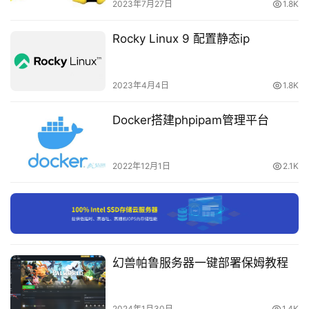
载
2023年7月27日
1.8K
这实际上增加了更强大的 fish 缩写：
Rocky Linux 9 配置静态ip
付
费
内
https:
/
/fishshell.com/docs
/current/cmds
/abbr.html
2023年4月4日
1.8K
容
-
而不是别名，这样在执行前按空格显示完整的命令。
Docker搭建phpipam管理平台
会
员
建议：如果想使用 GNU watch 命令而不是 kubectl 
订
[…] –watch，请这样运行：
2022年12月1日
2.1K
单
test
 -f ~/.kubectl_aliases.fish && 
source
 \     (
cat
语法解释
幻兽帕鲁服务器一键部署保姆教程
=
k
kubectl
=
sys
--namespace kube-system
2024年1月30日
1.4K