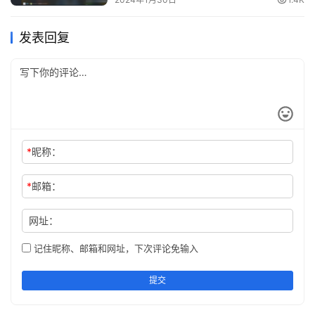
commands:
发表回复
=
g
get
=
d
describe
=
rm
delete
:
a
apply -f
:
ak
apply -k
:
*
昵称：
k
kustomize
:
ex
exec -i -t
*
邮箱：
:
lo
logs -f
网址：
resources:
=pod,
=
,
=
,
po
dep
deployment
ing
ingress
s
记住昵称、邮箱和网址，下次评论免输入
=
,
=
,
=
,
vc
service
cm
configmap
sec
secret
=
,
=
ns
namespace
no
node
提交
flags: