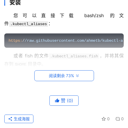
安装
系
统
您可以直接下载 bash/zsh 的文
运
件
：
.kubectl_aliases
维
https:
/
/raw.githubusercontent.com/ahmetb
/kubectl-ali
网
络
或者 fish 的文件
，并将其保
运
.kubectl_aliases.fish
维
存到
目录中。
$HOME
阅读剩余 73%
数
https:
/
/raw.githubusercontent.com/ahmetb
/kubectl-ali
据
库
运
Bash/Zsh
赞
(0)
维
将以下内容添加到您的
文件中：
.bashrc/.zshrc
生成海报
0
0
网
[ -f ~/.kubectl_aliases ] && 
source
 ~/.kubectl_alias