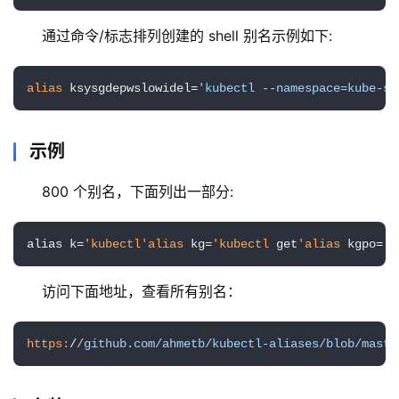
通过命令/标志排列创建的 shell 别名示例如下:
alias
 ksysgdepwslowidel=
'kubectl --namespace=kube-sy
示例
800 个别名，下面列出一部分:
alias k=
'kubectl
'alias
 kg=
'kubectl
 get
'alias
 kgpo=
'k
基
础
访问下面地址，查看所有别名：
设
施
https:
/
/github.com/ahmetb
/kubectl-aliases/blob
/maste
运
维