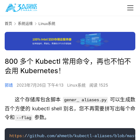
首页
系统运维
Linux系统
800 多个 Kubectl 常用命令，再也不怕不
会用 Kubernetes！
郭靖
2023年7月26日 下午4:13
Linux系统
阅读 1525
这个存储库包含脚本 
 可以生成数
gener_ aliases.py
百个方便的 kubectl shell 别名，您不再需要拼写出每个命
令和
 参数。
--flag
https:
/
/github.com/ahmetb
/kubectl-aliases/blob
/maste