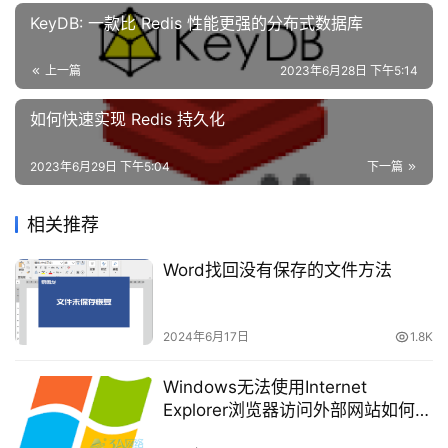
络
KeyDB: 一款比 Redis 性能更强的分布式数据库
安
全
上一篇
2023年6月28日 下午5:14
登录
注册
单击鼠标右键，选择  “新用户”：
网
如何快速实现 Redis 持久化
站
建
2023年6月29日 下午5:04
下一篇
设
相关推荐
域
名
Word找回没有保存的文件方法
与
选择新建用户，单击鼠标右键，选择 “属性”：
备
案
2024年6月17日
1.8K
资
Windows无法使用Internet
源
Explorer浏览器访问外部网站如何处
下
理？