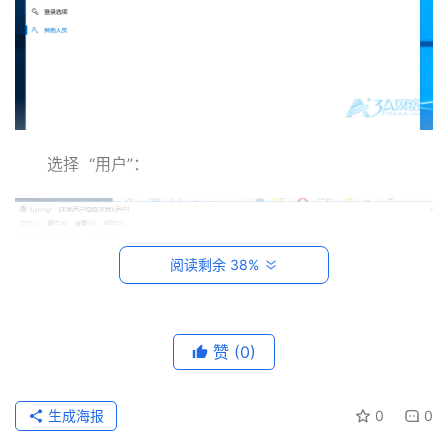
系
统
运
维
网
选择  “用户”：
络
运
维
阅读剩余 38%
数
据
库
运
赞
(0)
维
生成海报
0
0
网