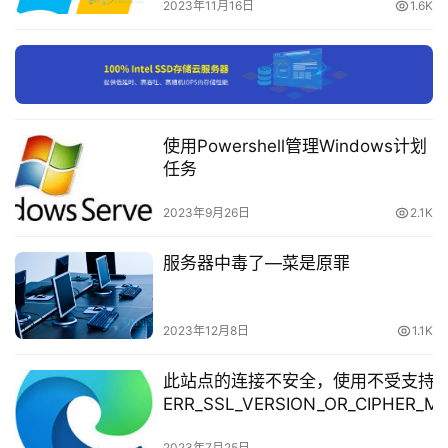
载
2023年11月16日
1.6K
付
接下来授予远程登陆权限：
费
内
——只需要将该用户加入 “Remote Desktop Users” 
容
使用Powershell管理Windows计划
组即可。
-
任务
会
员
2023年9月26日
2.1K
订
单
服务器中毒了—菜是原罪
2023年12月8日
1.1K
文章来源：
https://www.cnaaa.net
，转载请注明出处：
此站点的连接不安全，使用不受支持
https://www.cnaaa.net/archives/9097
ERR_SSL_VERSION_OR_CIPHER_
支持的协议 客户端和服务器不支持常用的
2023年7月25日