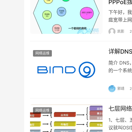
PPPoE
下午好，我
庭宽带上网
很多有部署
凯影
了。现在6
握，今天就
DHCP服
详解DNS
网络运维
简介 DNS
的一个系统
过域名得到
4、文件复制完成后，会弹出一个 DOS界面窗口，
使用53端
郭靖
比如没有，
七层网络
网络运维
1、七层、
议就叫OS