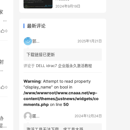
2024年9月19日
家
。
最新评论
0
郭靖
2025年1月21日
下载链接已更新
映射
评论于
DELL idrac7 企业版永久激活教程
通
上，
Warning
: Attempt to read property
名，
"display_name" on bool in
0
/www/wwwroot/www.cnaaa.net/wp-
content/themes/justnews/widgets/co
mments.php
on line
50
匿名
2024年12月24日
协
层。
激活工具无法下载，求工具大哥