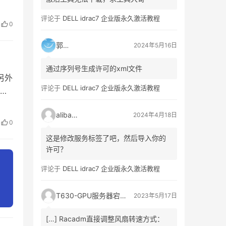
分
。协
评论于
DELL idrac7 企业版永久激活教程
0
划分
郭靖
2024年5月16日
通过序列号生成许可的xml文件
另外
评论于
DELL idrac7 企业版永久激活教程
端口
 实
alibaba
2024年4月18日
0
这是修改服务标签了吧，然后导入你的
许可？
评论于
DELL idrac7 企业版永久激活教程
T630-GPU服务器宕机、自动重启日志记录_3A网络资讯门户
2023年5月17日
[…] Racadm直接调整风扇转速方式：