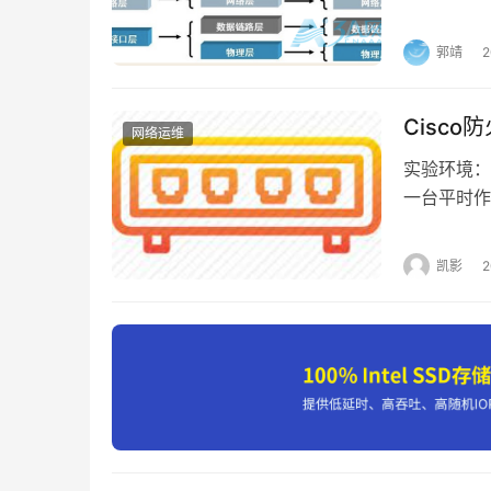
实际上这个
出来的目的
郭靖
议是干什么
5、配置完成后，DOS界面将自动关闭
为：应用…
Cisco
网络运维
实验环境：
一台平时作
为outsid
验目的：使
凯影
线。等主防
6、点“完成”，PHP 8 环境库安装完成