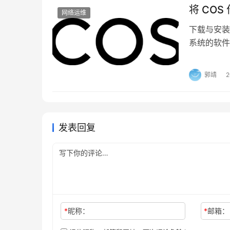
将 COS
网络运维
下载与安装
系统的软件
其他官方渠道进
7、在IIS管理器里，我们打开 FastCGI配
windo
郭靖
相应调整。
发表回复
8、如下图所示 PHP 已经加入到 IIS的 Fast
*
昵称：
*
邮箱：