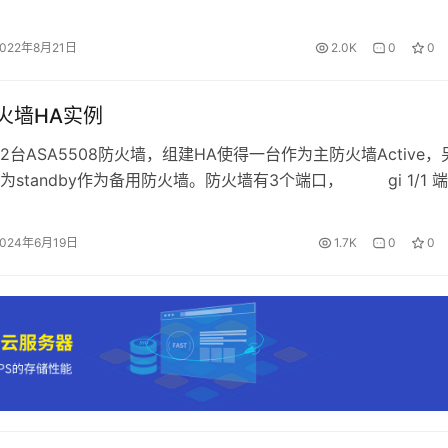
七层是不存在的。没有这七层的概念，只是人为的划分而已。区
只是让你明白哪一层是干什么用的。 每一层都运行不同的协议
2022年8月21日
2.0K
0
0
的，协议就是标准。 实际上还有人把它划成五层、四层。 七层
防火墙HA实例
2台ASA5508防火墙，组建HA使得一台作为主防火墙Active，
为standby作为备用防火墙。防火墙有3个端口， gi 1/1 
e出口 gi1/2 端口为inside进口 gi 1/3 端口为两台防火墙互连接口
得两台防火墙互为主备，平时只有一台工作，另一台作为热备在
2024年6月19日
1.7K
0
0
火…