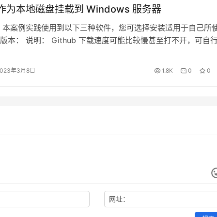
 作为本地磁盘挂载到 Windows 服务器
 本案例实践使用到以下三种软件，您可选择安装适用于自己所
版本： 说明： Github 下载速度可能比较慢甚至打不开，可自
行下载。 配置 Rclone 注意： 以下配置步骤以 rclone-v1.60
置界面，就可以看到我们刚才安装 PHP 8 的程序
ws-amd64 版本为例，其他版本的配置过程可能存在一定差异，请
2023年3月8日
1.8K
0
0
 修改配置文件 以上步骤…
CGI 配置里
网址：