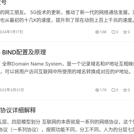
拨号
的网工朋友。 5G技术的更新，推动了新一代的网络通信发展，
也从最初的十几K的速度，提升到了现在动则上百上千兆的速度
了家庭NAS的用户，甚至都已经更新到了10G级别的内部局域网
2024年1月17日
1.6K
0
0
G都要来了。 在这个信息互联的时代，网络的基础知识肯定得掌
说一下不得不提的五大基础概念： IP地址，子网掩码、网关、
务和…
 BIND配置及原理
，全称Domain Name System，是一个记录域名和IP地址互相
，可以将用户访问互联网中所使用的域名转换成对应的IP地址。
对应的IP地址的过程被称为域名解析。DNS运行于UDP协议之
开始检查 IIS环境和对 IIS增加　PHP 8 支持
口 DNS 解析过程 首先，客户端先在本地缓存查找是否有缓存域
2023年3月31日
1.7K
0
0
客户端发送DNS请求IP地址或主机名，DN…
协议详细解释
五层、四层模型划分 互联网的本质就是一系列的网络协议，这个
I协议（一系列协议），按照功能不同，分工不同，人为的分层七