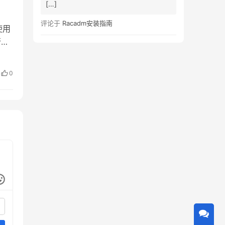
[…]
评论于
Racadm安装指南
使用
行在
.1-
注意
0