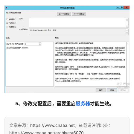
网
络
运
维
数
据
库
运
维
网
络
安
 5、修改完配置后，需要重启
服务器
才能生效。
全
登录
注册
网
文章来源：
https://www.cnaaa.net
，转载请注明出处：
站
https://www.cnaaa.net/archives/6070