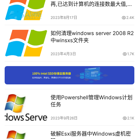
再,已达到计算机的连接数最大值,无
-
法再同此远程计算机连接…
会
2023年8月17日
2.4K
员
订
如何清理windows server 2008 R2
单
中winsxs文件夹
2023年4月3日
1.7K
使用Powershell管理Windows计划
任务
2023年9月26日
2.1K
破解Esxi服务器中Windows虚机密