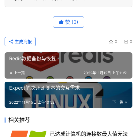
建
设
赞
(0)
域
名
生成海报
0
0
与
备
案
Redis数据备份与恢复
上一篇
2022年11月12日 上午11:51
资
源
Expect解决shell脚本的交互需求
下
载
2022年11月15日 上午10:52
下一篇
付
相关推荐
费
内
已达成计算机的连接数最大值无法
容