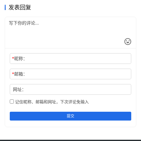
2. 登录青龙面板
发表回复
自己电脑浏览器输入 面板地址
面板地址是你
服务器
 IP+端口 :5960 （上面有改什么
端口就写什么端口），能够正常访问就是安装成功了。
*
昵称：
*
邮箱：
网址：
记住昵称、邮箱和网址，下次评论免输入
文章来源：
https://www.cnaaa.net
，转载请注明出处：
提交
https://www.cnaaa.net/archives/5051