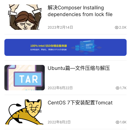
-v /root/ql/scripts:/ql/scripts \
-v /root/ql/jbot:/ql/jbot \
解决Composer Installing
-v /root/ql/repo:/ql/repo \
付
dependencies from lock file
-p 5960:5700 \
费
-e ENABLE_HANGUP=true \
内
2023年2月14日
2.0K
-e ENABLE_WEB_PANEL=true \
容
--name ql \
--hostname ql \
-
--privileged=true \
会
--restart always \
员
whyour/qinglong:2.10.13
订
Ubuntu篇—文件压缩与解压
单
显示这个表示成功
2022年6月22日
1.7K
CentOS 7下安装配置Tomcat
2022年8月2日
1.6K