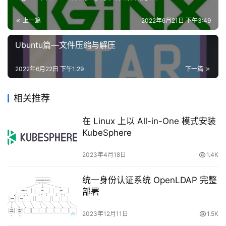
安
全
上一篇
2022年6月21日 下午3:49
登录
注册
Ubuntu篇—文件压缩与解压
网
站
建
2022年6月22日 下午1:29
下一篇
二.安装青龙面板
设
相关推荐
1.安装面板
域
在 Linux 上以 All-in-One 模式安装
名
（想改青龙面板端口的话就把其中的 5960:5700 改成 
KubeSphere
与
备
XXXX:5700即可，冒号后的5700别动！）
2023年4月18日
1.4K
案
统一身份认证系统 OpenLDAP 完整
资
docker run -dit \
部署
-v /root/ql/config:/ql/config \
源
-v /root/ql/log:/ql/log \
下
2023年12月11日
1.5K
-v /root/ql/db:/ql/db \
载