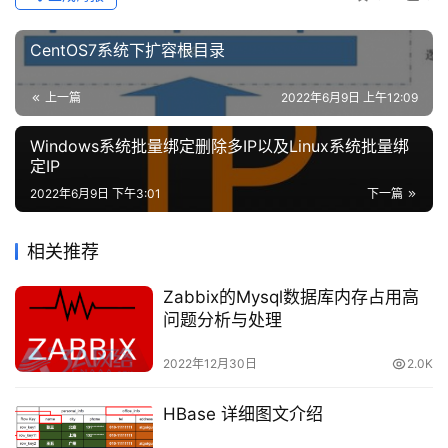
     VG Name               centos

络
     PV Size               
9.51
 GiB 
/
not
 usable 
3.0
安
     Allocatable           yes 

CentOS7系统下扩容根目录
全
     PE Size               
4.00
 MiB

     Total PE              
2434
上一篇
2022年6月9日 上午12:09
登录
注册
Free
 PE               
10
网
     Allocated PE          
2424
站
Windows系统批量绑定删除多IP以及Linux系统批量绑
     PV UUID               P6xf6f
-
NPgl
-
s3Dm
-123
h
-
B5e
定IP
建
     "/dev/sdb" 
is
 a 
new
 physical volume 
of
 "30.00 Gi
设
2022年6月9日 下午3:01
下一篇
--- NEW Physical volume ---
     PV Name               
/
dev
/
sdb

域
     VG Name               

相关推荐
     PV Size               
30.00
 GiB

名
     Allocatable           
NO
与
Zabbix的Mysql数据库内存占用高
     PE Size               
0
备
问题分析与处理
     Total PE              
0
案
Free
 PE               
0
2022年12月30日
2.0K
     Allocated PE          
0
     PV UUID               eCPH0s
-
ptje
-
nqgd
-42
jW
-
e2c
资
HBase 详细图文介绍
源
查看lv的信息
下