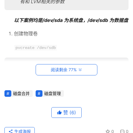
有和 LVM相关的参数
系
统
以下案例均是/dev/sda 为系统盘，/dev/sdb 为数据盘
运
维
创建物理卷
网
pvcreate /dev/sdb
络
运
$ 
pvcreate /dev/sdb
维
阅读剩余 77%
$ 
Physical volume 
"/dev/sdb"
 successfully created.
数
查看物理卷
据
磁盘合并
磁盘管理
库
pvdisplay
运
赞
(6)
维
   [root
@localhost
~
]# pvdisplay

--- Physical volume ---
     PV Name               
/
dev
/
sda2

网
生成海报
0
0