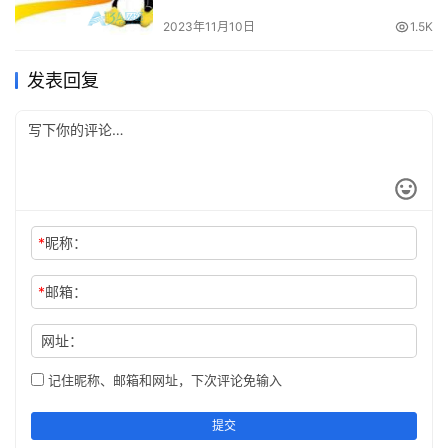
     --- Logical volume ---

2023年11月10日
1.5K
     LV Path                /dev/centos/root

     LV Name                root

     VG Name                centos

发表回复
     LV UUID                J3ANyS-BTG5-YJ8M-2Zsq-sBU
     LV Write Access        
read
/write

     LV Creation host, time localhost.localdomain, 2
     LV Status              available

# open                 1
     LV Size                <8.47 GiB

     Current LE             2168

     Segments               1

*
昵称：
     Allocation             inherit

     Read ahead sectors     auto

     - currently 
set
 to     8192

*
邮箱：
     Block device           253:0
网址：
查看系统中的卷组，，查看VG Name，检查 VG Size/
Free PE / Size原大小
记住昵称、邮箱和网址，下次评论免输入
提交