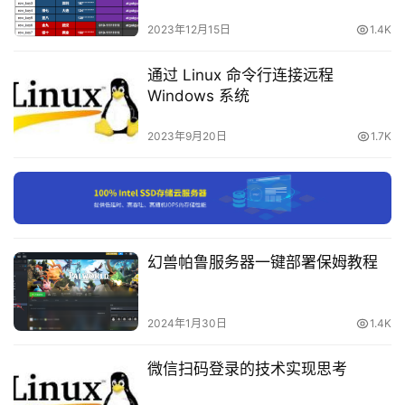
载
2023年12月15日
1.4K
lvdisplay
付
通过 Linux 命令行连接远程
[root@localhost ~]
# lvdisplay
费
Windows 系统
     --- Logical volume ---

内
     LV Path                /dev/centos/swap

容
2023年9月20日
1.7K
     LV Name                swap

-
     VG Name                centos

会
     LV UUID                9SLqUm-dXfi-bNle-wdX1-cnZ
     LV Write Access        
read
/write

员
     LV Creation host, time localhost.localdomain, 2
订
     LV Status              available

单
# open                 2
幻兽帕鲁服务器一键部署保姆教程
     LV Size                1.00 GiB

     Current LE             256

     Segments               1

     Allocation             inherit

2024年1月30日
1.4K
     Read ahead sectors     auto

     - currently 
set
 to     8192

微信扫码登录的技术实现思考
     Block device           253:1
