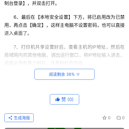
制台登录】，并双击打开。
系
统
6、最后在【本地安全设置】下方，将已启用改为已禁
运
用，再点击【确定】，这样主电脑不设置密码，也可以直接
维
进入桌面了。
网
7、打印机共享设置好后，查看主机的IP地址，然后在
络
局域网内的其他电脑，调出运行窗口，将IP地址输入进去，
运
维
前面必须有两个斜杠，注意斜杠的方向。
阅读剩余 36%
8、随后在弹出的对话框中，输入主电脑的用户名，密
数
码留空不填，然后点击确定；打开后就可以看到共享的打印
据
库
机了，鼠标右击选择【连接】。
运
赞
(0)
维
9、选择【安装驱动程序】，这样就会从主电脑下载打
印机驱动程序到需要共享的电脑里。；驱动安装完成后，会
生成海报
0
0
网
要求你重启电脑，无需重启就能使用打印机了。
络