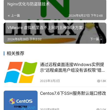
Nginx优化与防盗链技术
安
二、打印文件格式
全
上一篇
2024年6月27日 下午2:48
1、我们在打印文件时，需要先将文件转换为PDF格
登录
注册
网
式，在职场办公中，我们必然会面临大量的文件，因此很多
VMware 虚拟机里连不上网的五种解决方案
站
人都会在电脑上必备一个迅捷PDF转换器。
建
2024年6月28日 下午2:32
下一篇
设
2、在转换器中找到【PDF转换】功能，点击左侧的
【其他转PDF】，这里支持Word、图片、Excel、PPT转换
相关推荐
域
成PDF，可以批量添加文件，一次性完成转换。
名
通过远程桌面连接Windows实例提
与
以上就是教你如何设置打印机共享的方法了，非常详细
示“远程桌面用户组没有该权限”错误
备
怎么办？
的教程，大家都学会了吗？
案
2023年3月2日
1.8K
资
Centos7.6下SSH服务默认端口修改
文章来源：
https://www.cnaaa.net
，转载请注明出处：
源
https://www.cnaaa.net/archives/12206
下
2022年6月8日
2.0K