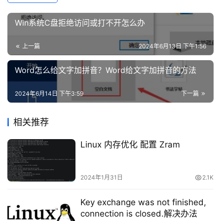
络
安
Win系统C盘拒绝访问或打不开怎么办
全
上一篇
2024年6月13日 下午1:56
登录
注册
网
站
Word怎么给文字加拼音？Word给文字加拼音的方法
建
　　单击顶部的启动选项卡，然后单击打开
任务管理
设
2024年6月14日 下午3:59
下一篇
器 链接。
域
相关推荐
名
与
Linux 内存优化 配置 Zram
备
案
2024年1月31日
2.1K
资
Key exchange was not finished,
　　单击任务管理器顶部的启动选项卡。右键单击每个
源
connection is closed.解决办法
下
启用的项目，然后从菜单中选择禁用。