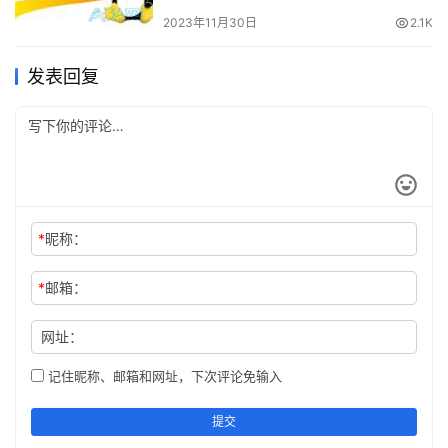
2023年11月30日
2.1K
　　Windows 11 将执行干净启动。当您从重新启动中
恢复时，如果问题不再存在，您就会知道从哪里开始进行故
发表回复
障排除。
　　无论问题的原因是什么，请立即尝试执行此操作，
看看是否可以重新创建它。例如，您可能无法安装应用程序
或驱动程序，因为存在冲突。
　　根据问题，故障排除有时可能很乏味。例如，您可
*
昵称：
能需要一次重新启用一个应用程序或一项服务，以找出导致
*
邮箱：
问题的原因。
网址：
　　如何禁用干净启动
记住昵称、邮箱和网址，下次评论免输入
　　解决问题后，您可以按照以下步骤在 Windows 11 
上恢复正常启动过程：
提交