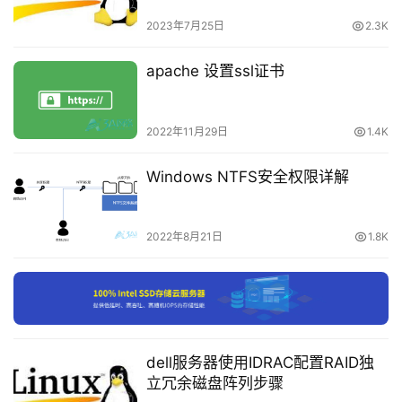
载
2023年7月25日
2.3K
付
apache 设置ssl证书
费
内
容
2022年11月29日
1.4K
-
会
Windows NTFS安全权限详解
　　完成后，退出任务管理器，然后在“系统配置”窗口
员
中单击“应用”和“确定”。
订
单
2022年8月21日
1.8K
　　重新启动您的 PC以完成该过程。
dell服务器使用IDRAC配置RAID独
立冗余磁盘阵列步骤