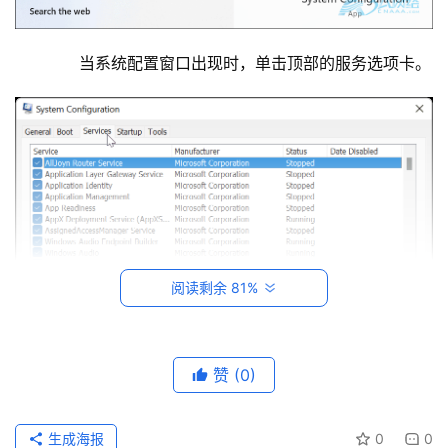
系
统
　　当系统配置窗口出现时，单击顶部的服务选项卡。
运
维
网
络
运
维
数
阅读剩余 81%
据
库
运
赞
(0)
维
　　选中隐藏所有 Microsoft 服务框，然后单击全部
禁用 按钮。
网
生成海报
0
0