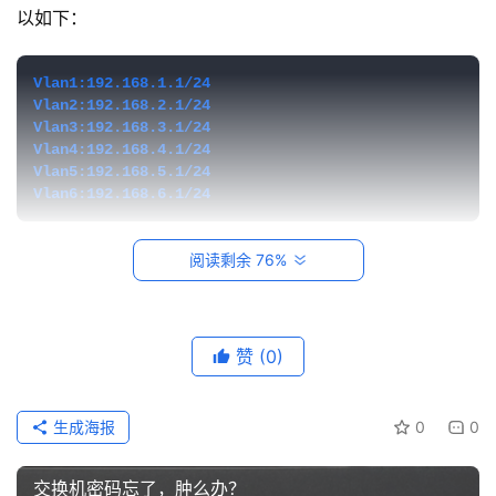
系
以如下：
统
运
Vlan1:192.168.1.1/24
维
Vlan2:192.168.2.1/24
Vlan3:192.168.3.1/24
网
Vlan4:192.168.4.1/24
Vlan5:192.168.5.1/24
络
Vlan6:192.168.6.1/24
运
维
VLAN的主要优点有：
阅读剩余 76%
数
1、限制广播域。广播域被限制在一个VLAN内，提高
据
了网络处理能力。
库
赞
(0)
运
2、增强局域网的安全性。VLAN的优势在于VLAN内部
维
的广播和单播流量不会被转发到其它VLAN中，从而有助于
生成海报
0
0
控制网络流量、减少设备投资、简化网络管理、提高网络安
网
络
全性。
交换机密码忘了，肿么办？