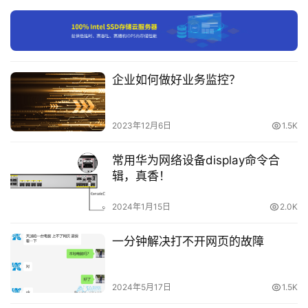
举例：
付
端口隔离的方法和应用场景如下图所示。PC1、PC2和
费
PC3同属于VLAN10
内
企业如何做好业务监控​？
容
要求：实现pc2与pc3 不能互相访问，pc1与 pc2之间
-
可以互相访问 pc1与pc3之间可以互相访问。
会
2023年12月6日
1.5K
员
订
Pc
1
10.10
.
10.1
255.255
.
255.0
 连接交换机 
GE1
/0/
1
常用华为网络设备display命令合
Pc
2
10.10
.
10.2
255.255
.
255.0
 连接交换机 
GE1
/0/
2
单
辑，真香！
Pc
3
10.10
.
10.3
255.255
.
255.0
 连接交换机 
GE1
/0/
3
端口

网关为：
10.10
.
10.4
2024年1月15日
2.0K
一分钟解决打不开网页的故障
2024年5月17日
1.5K