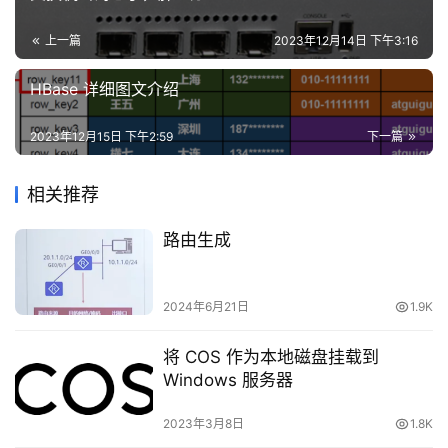
安
全
3、灵活构建虚拟工作组。用VLAN可以划分不同的用
上一篇
2023年12月14日 下午3:16
户到不同的工作组，同一工作组的用户也不必局限于某一固
登录
注册
HBase 详细图文介绍
网
定的物理范围，网络构建和维护更方便灵活。
站
二、端口隔离
建
2023年12月15日 下午2:59
下一篇
设
我们上面提到了，对于网型网络来说，vlan是一种不错
相关推荐
的解决办法，那除了vlan还可以使用端口隔离了。
域
路由生成
名
用户可以将不同的端口加入不同的VLAN，但这样会浪
与
费有限的VLAN资源。采用端口隔离功能，可以实现同一
备
VLAN内端口之间的隔离。用户只需要将端口加入到隔离组
2024年6月21日
1.9K
案
中，就可以实现隔离组内端口之间二层数据的隔离。
将 COS 作为本地磁盘挂载到
资
端口隔离一般用于内网中，端口隔离的端口之间无法相
Windows 服务器
源
互通信，所以端口隔离功能为用户提供了更安全的方案。
下
2023年3月8日
1.8K
载