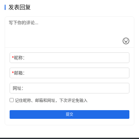
发表回复
配置步骤：
system-view 
#进入系统视图
[
Huawei
]vlan 
10
#创建vlan 10
[
Huawei-vlan10
]
int
 vlan 
10
#进入vlan 10
*
昵称：
[
Huawei-Vlanif10
]ip address 
192.168
.1
.1
 /
24
#设置vla
*
邮箱：
[
Huawei-Vlanif10
]quit 
#退出
网址：
[
Huawei
]
int
 GigabitEthernet 
1
/
0
/
3
#进入端口3
记住昵称、邮箱和网址，下次评论免输入
[
Huawei-GigabitEthernet1/0/3
]port link-type access 
提交
[
Huawei-GigabitEthernet1/0/3
]quit 
#退出
[
Huawei
]
int
 GigabitEthernet 
1
/
0
/
2
#进入端口2